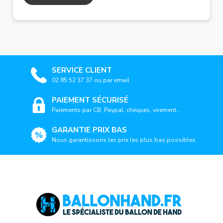
SERVICE CLIENT
02 85 52 37 37 ou par email
PAIEMENT SÉCURISÉ
Paiements par CB, Paypal, chèques, virement...
GARANTIE PRIX BAS
Nous garantissons les prix les plus bas possibles