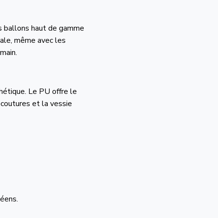
Les ballons haut de gamme
male, même avec les
 main.
étique. Le PU offre le
 coutures et la vessie
péens.