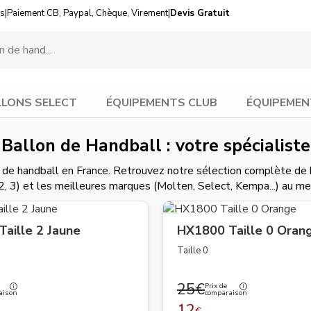
us
|
Paiement CB, Paypal, Chèque, Virement
|
Devis Gratuit
LONS SELECT
ÉQUIPEMENTS CLUB
ÉQUIPEMEN
Ballon de Handball : votre spécialiste
on de handball en France. Retrouvez notre sélection complète de 
, 2, 3) et les meilleures marques (Molten, Select, Kempa...) au meil
aille 2 Jaune
HX1800 Taille 0 Oran
Taille 0
25€
Prix de
aison
comparaison
12