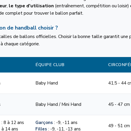
ueur
,
le type d'utilisation
(entraînement, compétition ou loisir)
ide complet pour trouver le ballon parfait.
on de handball choisir ?
tailles de ballons officielles. Choisir la bonne taille garantit un
à chaque catégorie.
ÉQUIPE CLUB
CIRCONFÉ
s
Baby Hand
41,5 - 44 
s
Baby Hand / Mini Hand
45 - 47 cm
s
: 8 à 12 ans
Garçons
: -9, -11 ans
49 - 51 cm
8 à 14 ans
Filles
: -9, -11, -13 ans