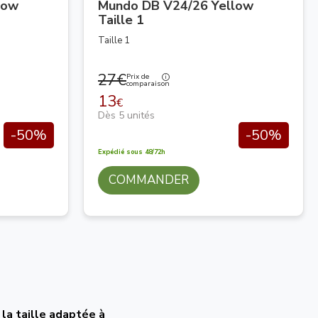
low
Mundo DB V24/26 Yellow
Taille 1
Taille 1
27€
Prix de
comparaison
13
€
Dès 5 unités
-50%
-50%
Expédié sous 48/72h
COMMANDER
:
la taille adaptée à