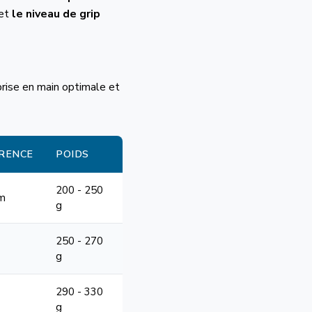
 et
le niveau de grip
e prise en main optimale et
RENCE
POIDS
200 - 250
cm
g
250 - 270
g
290 - 330
g