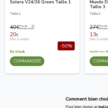
Solera V24/26 Green Taille 1
Mundo D
Taille 3
Taille 1
Taille 3
40€
27€
Prix de
Prix de
comparaison
compar
20
13
€
€
Dès 5 unités
Dès 5 unité
-50%
En stock
Expédié sous 48
COMMANDER
COMM
Comment bien chois
Pour bien choisir un
ball