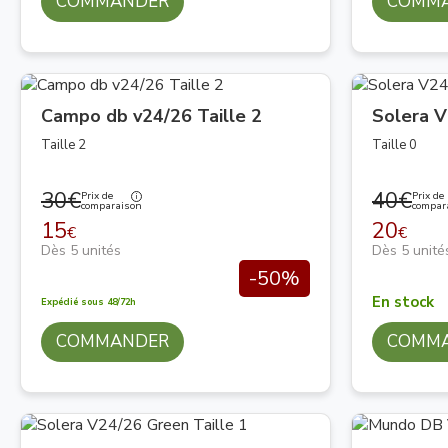
COMMANDER
COMM
Campo db v24/26 Taille 2
Solera V
Taille 2
Taille 0
30€
40€
Prix de
Prix de
comparaison
compar
15
20
€
€
Dès 5 unités
Dès 5 unité
-50%
En stock
Expédié sous 48/72h
COMMANDER
COMM