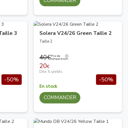
COMMANDER
aille 3
Solera V24/26 Green Taille 2
Taille 2
40€
Prix de
comparaison
20
€
Dès 5 unités
-50%
-50%
En stock
COMMANDER