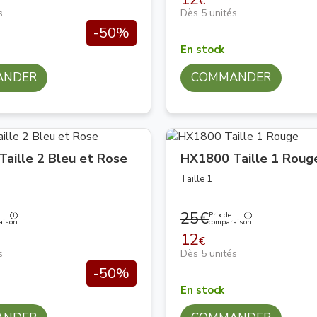
€
s
Dès 5 unités
-50%
En stock
ANDER
COMMANDER
aille 2 Bleu et Rose
HX1800 Taille 1 Roug
Taille 1
25€
Prix de
aison
comparaison
12
€
s
Dès 5 unités
-50%
En stock