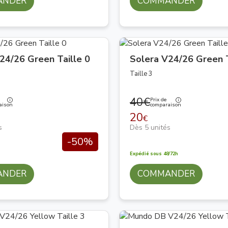
ANDER
COMMANDER
24/26 Green Taille 0
Solera V24/26 Green T
Taille 3
40€
Prix de
aison
comparaison
20
€
s
Dès 5 unités
-50%
Expédié sous 48/72h
ANDER
COMMANDER