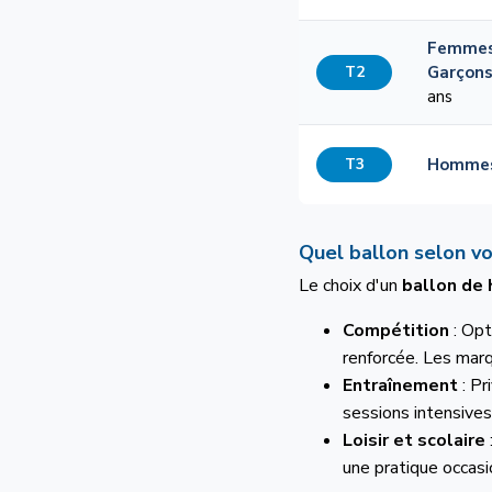
Femme
T2
Garçon
ans
T3
Homme
Quel ballon selon vot
Le choix d'un
ballon de
Compétition
: Opt
renforcée. Les mar
Entraînement
: Pr
sessions intensive
Loisir et scolaire
une pratique occasi