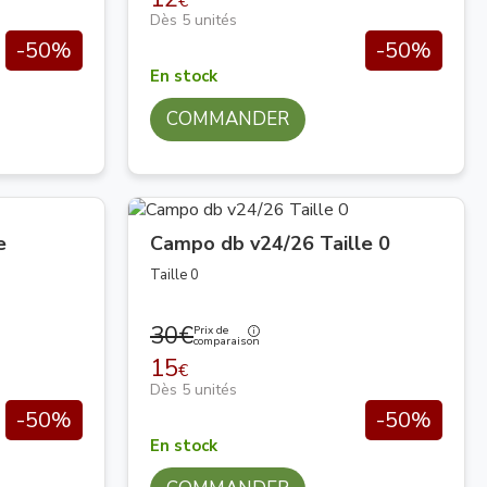
€
Dès 5 unités
-50%
-50%
En stock
COMMANDER
e
Campo db v24/26 Taille 0
Taille 0
30€
Prix de
comparaison
15
€
Dès 5 unités
-50%
-50%
En stock