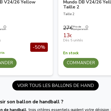
B V24/26 Yellow
Mundo DB V24/26 Yel
Taille 2
Taille 2
27€
Prix de
aison
comparaison
13
€
s
Dès 5 unités
-50%
En stock
/72h
ANDER
COMMANDER
VOIR TOUS LES BALLONS DE HAND
ir son ballon de handball ?
on de handball
, trois critères essentiels guident votre décision 