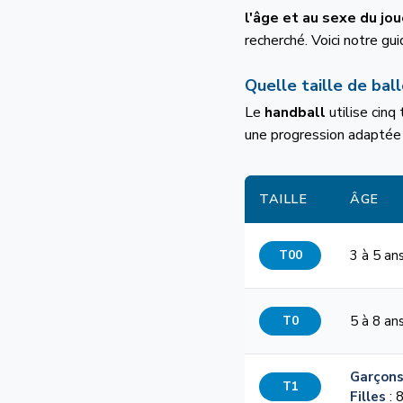
l'âge et au sexe du jo
recherché. Voici notre gu
Quelle taille de ball
Le
handball
utilise cinq 
une progression adaptée 
TAILLE
ÂGE
T00
3 à 5 an
T0
5 à 8 an
Garçon
T1
Filles
: 