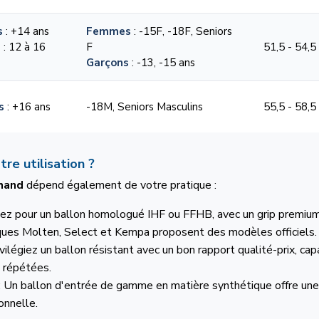
s
: +14 ans
Femmes
: -15F, -18F, Seniors
s
: 12 à 16
F
51,5 - 54,5
Garçons
: -13, -15 ans
s
: +16 ans
-18M, Seniors Masculins
55,5 - 58,5
re utilisation ?
 hand
dépend également de votre pratique :
ez pour un ballon homologué IHF ou FFHB, avec un grip premium
ques Molten, Select et Kempa proposent des modèles officiels.
ivilégiez un ballon résistant avec un bon rapport qualité-prix, c
s répétées.
: Un ballon d'entrée de gamme en matière synthétique offre une
onnelle.