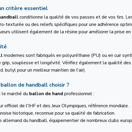
un critère essentiel
 handball
conditionne la qualité de vos passes et de vos tirs. 
cro-texturée ou des reliefs spécifiques pour une adhérence opti
ueurs utilisent également de la résine pour améliorer la prise en
ité
ll
modernes sont fabriqués en polyuréthane (PU) ou en cuir synth
grip, souplesse et longévité. Vérifiez également la qualité des
, butyl pour un meilleur maintien de l'air).
allon de handball choisir ?
t le marché du
ballon de hand
professionnel :
ur officiel de l'IHF et des Jeux Olympiques, référence mondiale.
oise historique, reconnue pour sa qualité de fabrication.
te allemand du handball, équipementier de nombreux clubs euro