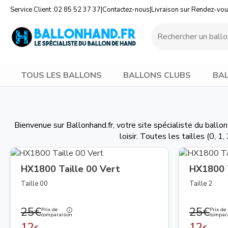
Service Client :
02 85 52 37 37
|
Contactez-nous
|
Livraison sur Rendez-vo
TOUS LES BALLONS
BALLONS CLUBS
BAL
Bienvenue sur Ballonhand.fr, votre site spécialiste du ball
loisir. Toutes les tailles (0, 1
HX1800 Taille 00 Vert
HX1800 T
Taille 00
Taille 2
25€
25€
Prix de
Prix de
comparaison
compar
12
12