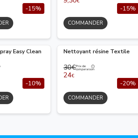
9,30
€
-15%
-15%
DER
COMMANDER
pray Easy Clean
Nettoyant résine Textile
30€
Prix de
n
comparaison
24
€
-10%
-20%
DER
COMMANDER