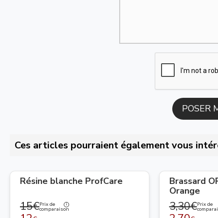
Ces articles pourraient également vous intér
Résine blanche ProfCare
Brassard 
Orange
15€
3,30€
Prix de
Prix de
comparaison
compara