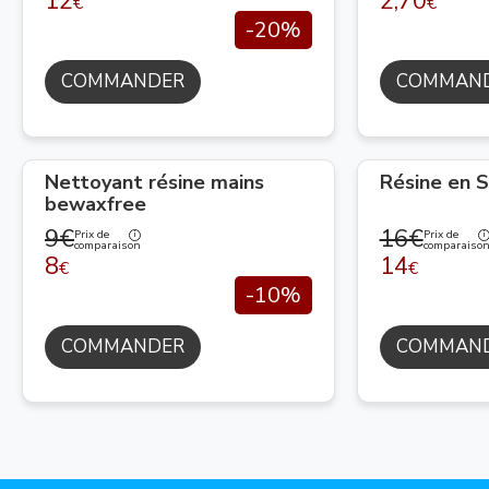
12
2,70
€
€
-20%
COMMANDER
COMMAN
Nettoyant résine mains
Résine en S
bewaxfree
9€
16€
Prix de
Prix de
comparaison
comparaiso
8
14
€
€
-10%
COMMANDER
COMMAN