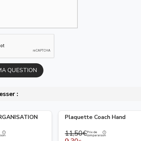
esser :
ORGANISATION
Plaquette Coach Hand
11,50€
Prix de
ison
comparaison