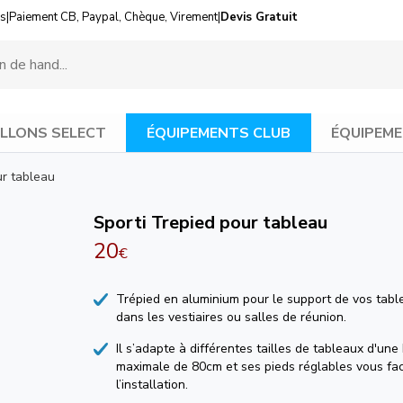
us
|
Paiement CB, Paypal, Chèque, Virement
|
Devis Gratuit
LLONS SELECT
ÉQUIPEMENTS CLUB
ÉQUIPEME
ur tableau
Sporti Trepied pour tableau
20
€
Trépied en aluminium pour le support de vos tabl
dans les vestiaires ou salles de réunion.
Il s’adapte à différentes tailles de tableaux d'une
maximale de 80cm et ses pieds réglables vous faci
l’installation.