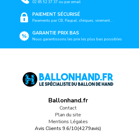
02 85 52 37 37 ou par email
PAIEMENT SÉCURISÉ
Paiements par CB, Paypal, chèques, virement...
GARANTIE PRIX BAS
Nous garantissons les prix les plus bas possibles
Ballonhand.fr
Contact
Plan du site
Mentions Légales
Avis Clients
9.6
/
10
(
4279
avis)