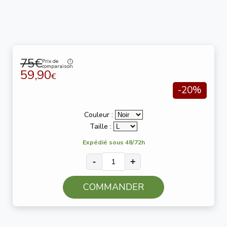
75€
Prix de
comparaison
59,90
€
-20%
Couleur :
Taille :
Expédié sous 48/72h
-
+
COMMANDER