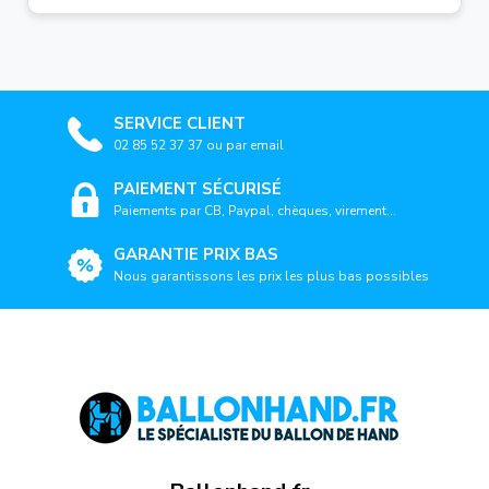
SERVICE CLIENT
02 85 52 37 37 ou par email
PAIEMENT SÉCURISÉ
Paiements par CB, Paypal, chèques, virement...
GARANTIE PRIX BAS
Nous garantissons les prix les plus bas possibles