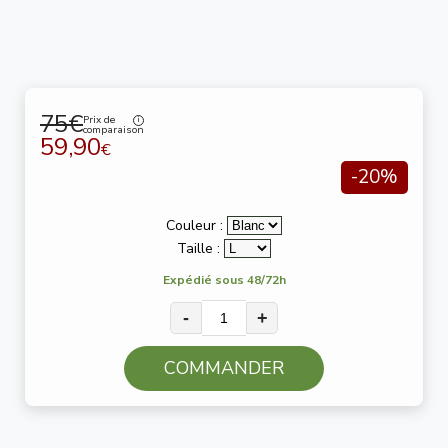
75€
Prix de
comparaison
59,90
€
-20%
Couleur :
Taille :
Expédié sous 48/72h
-
+
COMMANDER