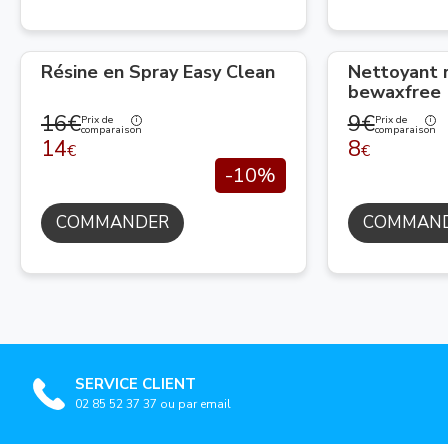
Résine en Spray Easy Clean
Nettoyant 
bewaxfree
16€
9€
Prix de
Prix de
comparaison
comparaison
14
8
€
€
-10%
COMMANDER
COMMAN
SERVICE CLIENT
02 85 52 37 37 ou par email