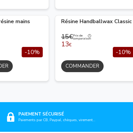
résine mains
Résine Handballwax Classic
15€
Prix de
comparaison
13
€
-10%
-10%
DER
COMMANDER
PAIEMENT SÉCURISÉ
Paiements par CB, Paypal, chèques, virement...