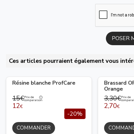
Ces articles pourraient également vous intér
Résine blanche ProfCare
Brassard 
Orange
15€
3,30€
Prix de
Prix de
comparaison
compara
12
2,70
€
€
-20%
COMMANDER
COMMAN