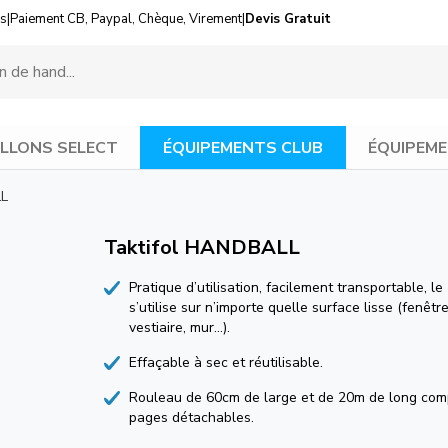
us
|
Paiement CB, Paypal, Chèque, Virement
|
Devis Gratuit
LLONS SELECT
ÉQUIPEMENTS CLUB
ÉQUIPEME
LL
Taktifol HANDBALL
Pratique d’utilisation, facilement transportable, le 
s’utilise sur n’importe quelle surface lisse (fenêtr
vestiaire, mur…).
Effaçable à sec et réutilisable.
Rouleau de 60cm de large et de 20m de long co
pages détachables.