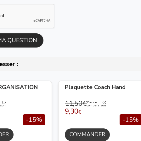
esser :
ORGANISATION
Plaquette Coach Hand
11,50€
Prix de
ison
comparaison
9,30
€
-15%
-15%
DER
COMMANDER