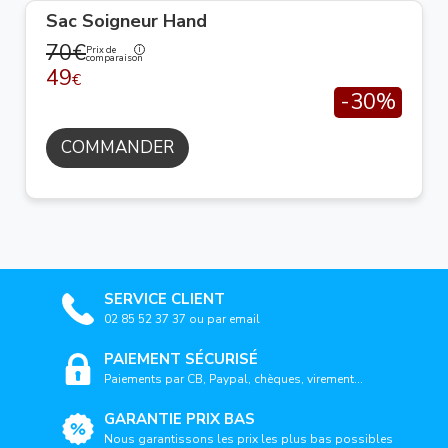
Sac Soigneur Hand
70€
Prix de
comparaison
49
€
-30%
COMMANDER
SERVICE CLIENT
02 85 52 37 37 ou par email
PAIEMENT SÉCURISÉ
Paiements par CB, Paypal, chèques, virement...
GARANTIE PRIX BAS
Nous garantissons les prix les plus bas possibles