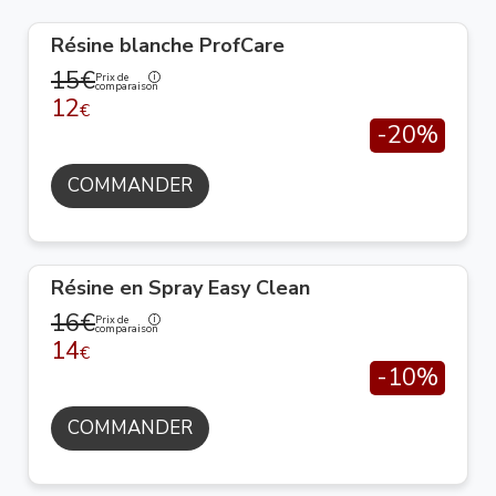
Résine blanche ProfCare
15€
Prix de
comparaison
12
€
-20%
COMMANDER
Résine en Spray Easy Clean
16€
Prix de
comparaison
14
€
-10%
COMMANDER