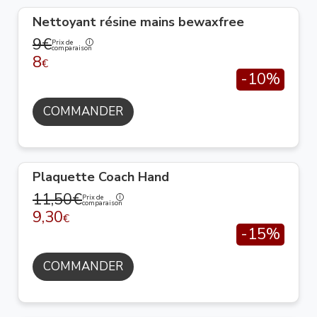
Nettoyant résine mains bewaxfree
9€
Prix de
comparaison
8
€
-10%
COMMANDER
Plaquette Coach Hand
11,50€
Prix de
comparaison
9,30
€
-15%
COMMANDER