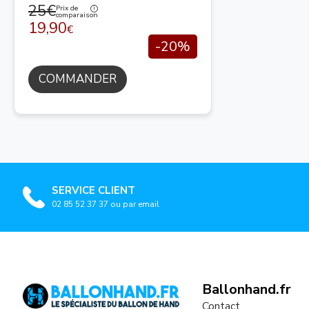
25€
Prix de
comparaison
19,90
€
-20%
COMMANDER
SERVICE CLIENT
02 85 52 37 37 ou par email
Ballonhand.fr
Contact