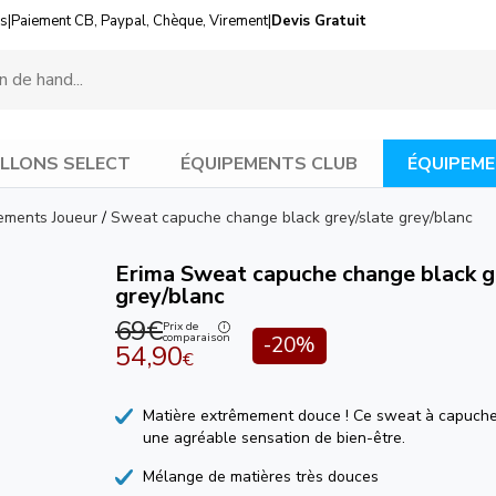
us
|
Paiement CB, Paypal, Chèque, Virement
|
Devis Gratuit
LLONS SELECT
ÉQUIPEMENTS CLUB
ÉQUIPEME
ements Joueur
/
Sweat capuche change black grey/slate grey/blanc
Erima Sweat capuche change black g
grey/blanc
69€
Prix de
comparaison
-20%
54,90
€
Matière extrêmement douce ! Ce sweat à capuche
une agréable sensation de bien-être.
Mélange de matières très douces