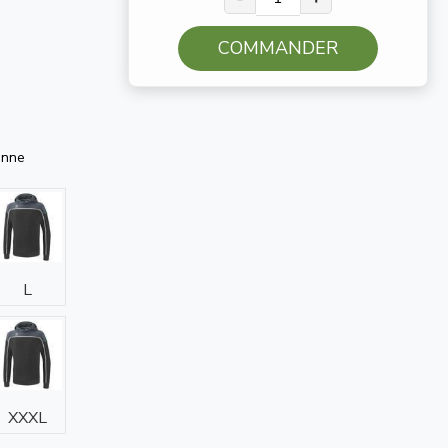
COMMANDER
anne
L
XXXL