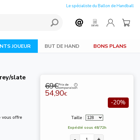
Le spécialiste du Ballon de Handball
NTS JOUEUR
BUT DE HAND
BONS PLANS
rey/slate
69€
Prix de
comparaison
54,90
€
-20%
 vous offre
Taille :
Expédié sous 48/72h
-
+