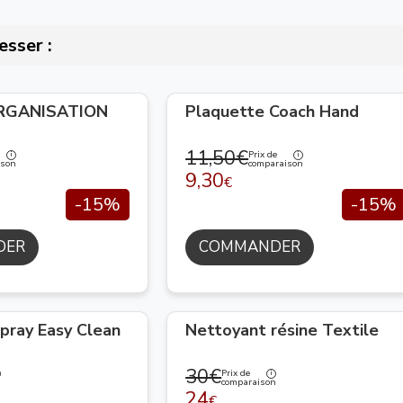
esser :
ORGANISATION
Plaquette Coach Hand
11,50€
Prix de
ison
comparaison
9,30
€
-15%
-15%
DER
COMMANDER
pray Easy Clean
Nettoyant résine Textile
30€
Prix de
n
comparaison
24
€