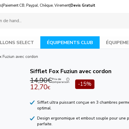
us
|
Paiement CB, Paypal, Chèque, Virement
|
Devis Gratuit
LLONS SELECT
ÉQUIPEMENTS CLUB
ÉQUIPEME
ox Fuziun avec cordon
Sifflet Fox Fuziun avec cordon
14,90€
Prix de
comparaison
-15%
12,70
€
Sifflet ultra puissant conçue en 3 chambres perm
optimal.
Design ergonomique et embout souple pour une p
parfaite.