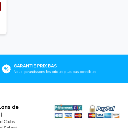
GARANTIE PRIX BAS
Nous garantissons les prix les plus bas possibles
lons de
l
d Clubs