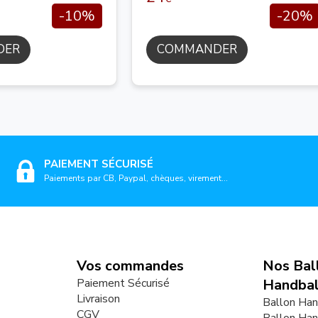
-10%
-20%
DER
COMMANDER
PAIEMENT SÉCURISÉ
Paiements par CB, Paypal, chèques, virement...
Vos commandes
Nos Bal
Paiement Sécurisé
Handbal
Livraison
Ballon Han
CGV