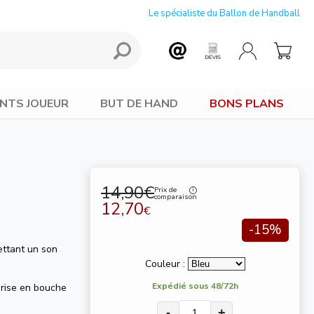
Le spécialiste du Ballon de Handball
NTS JOUEUR
BUT DE HAND
BONS PLANS
14,90€
Prix de
comparaison
12,70
€
-15%
ettant un son
Couleur :
Expédié sous 48/72h
rise en bouche
-
+