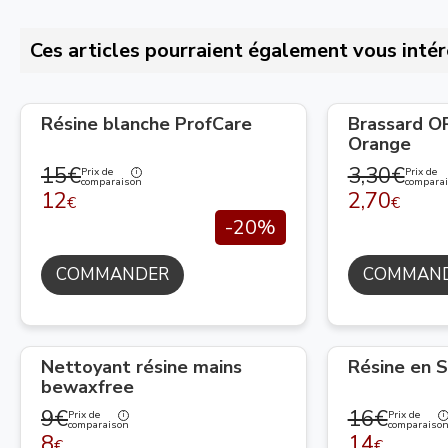
Ces articles pourraient également vous intér
Résine blanche ProfCare
Brassard 
Orange
15€
3,30€
Prix de
Prix de
comparaison
compara
12
2,70
€
€
-20%
COMMANDER
COMMAN
Nettoyant résine mains
Résine en S
bewaxfree
9€
16€
Prix de
Prix de
comparaison
comparaiso
8
14
€
€