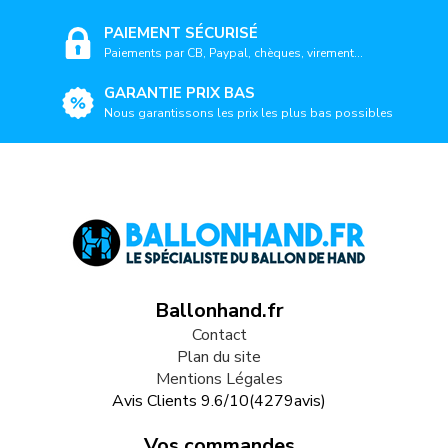
PAIEMENT SÉCURISÉ
Paiements par CB, Paypal, chèques, virement...
GARANTIE PRIX BAS
Nous garantissons les prix les plus bas possibles
Ballonhand.fr
Contact
Plan du site
Mentions Légales
Avis Clients
9.6
/
10
(
4279
avis)
Vos commandes