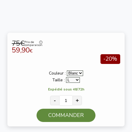
75€
Prix de
comparaison
59,90
€
-20%
Couleur :
Taille :
Expédié sous 48/72h
-
+
COMMANDER