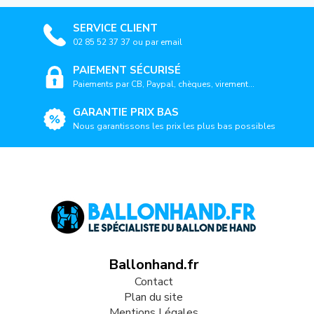
SERVICE CLIENT
02 85 52 37 37 ou par email
PAIEMENT SÉCURISÉ
Paiements par CB, Paypal, chèques, virement...
GARANTIE PRIX BAS
Nous garantissons les prix les plus bas possibles
Ballonhand.fr
Contact
Plan du site
Mentions Légales