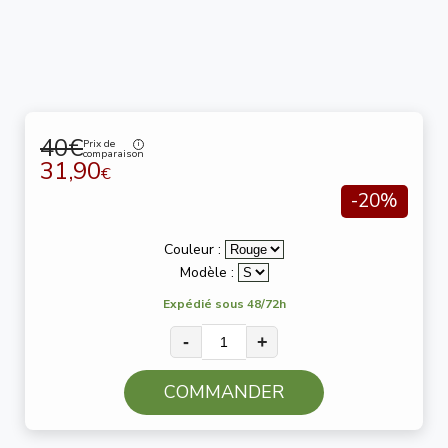
40€
Prix de
comparaison
31,90
€
-20%
Couleur :
Modèle :
Expédié sous 48/72h
-
+
COMMANDER