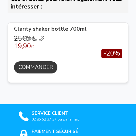
intéresser :
Clarity shaker bottle 700ml
25€
Prix de
comparaison
19,90
€
-20%
COMMANDER
SERVICE CLIENT
02 85 52 37 37 ou par email
PAIEMENT SÉCURISÉ