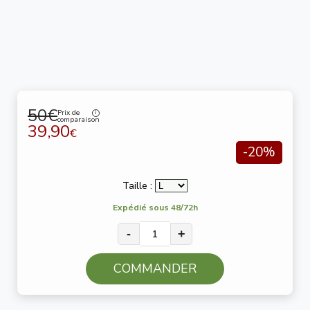
50€
Prix de
comparaison
39,90
€
-20%
Taille :
Expédié sous 48/72h
-
+
COMMANDER