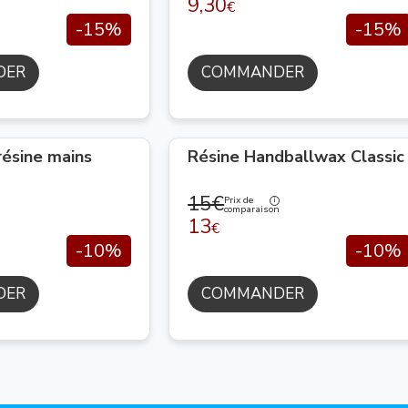
9,30
€
-15%
-15%
DER
COMMANDER
résine mains
Résine Handballwax Classic
15€
Prix de
comparaison
13
€
-10%
-10%
DER
COMMANDER