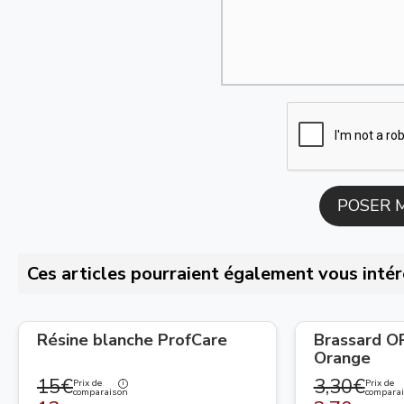
Ces articles pourraient également vous intér
Résine blanche ProfCare
Brassard 
Orange
15€
3,30€
Prix de
Prix de
comparaison
compara