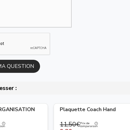
esser :
ORGANISATION
Plaquette Coach Hand
11,50€
Prix de
ison
comparaison