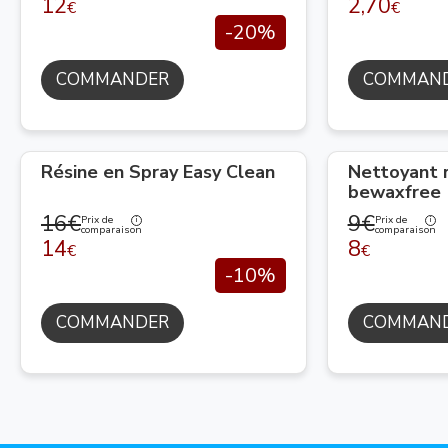
12
2,70
€
€
-20%
COMMANDER
COMMAN
Résine en Spray Easy Clean
Nettoyant 
bewaxfree
16€
9€
Prix de
Prix de
comparaison
comparaison
14
8
€
€
-10%
COMMANDER
COMMAN