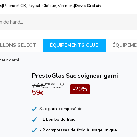
us
|
Paiement CB, Paypal, Chèque, Virement
|
Devis Gratuit
LLONS SELECT
ÉQUIPEMENTS CLUB
ÉQUIPEME
neur garni
PrestoGlas Sac soigneur garni
74€
Prix de
comparaison
-20%
59
€
Sac garni composé de :
- 1 bombe de froid
- 2 compresses de froid à usage unique