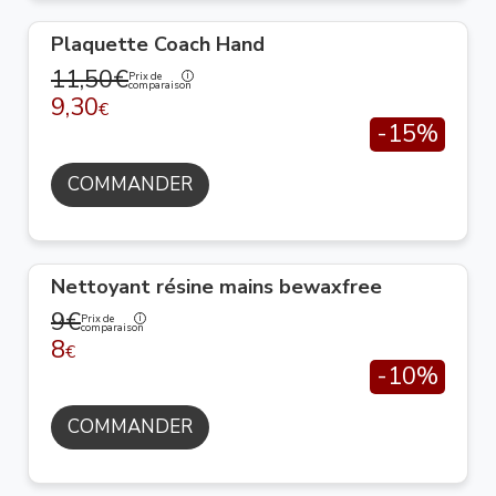
Plaquette Coach Hand
11,50€
Prix de
comparaison
9,30
€
-15%
COMMANDER
Nettoyant résine mains bewaxfree
9€
Prix de
comparaison
8
€
-10%
COMMANDER