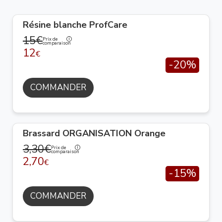
Résine blanche ProfCare
15€
Prix de
comparaison
12
€
-20%
COMMANDER
Brassard ORGANISATION Orange
3,30€
Prix de
comparaison
2,70
€
-15%
COMMANDER