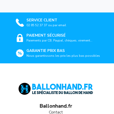
SERVICE CLIENT
02 85 52 37 37 ou par email
PAIEMENT SÉCURISÉ
Paiements par CB, Paypal, chèques, virement...
GARANTIE PRIX BAS
Nous garantissons les prix les plus bas possibles
Ballonhand.fr
Contact