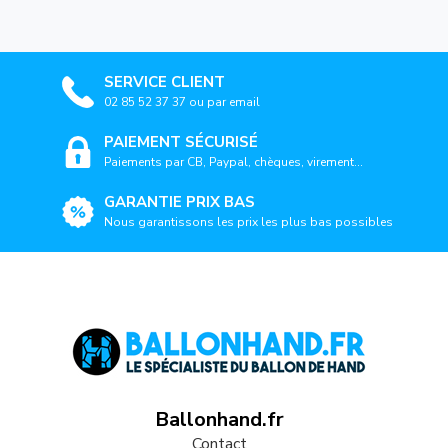
SERVICE CLIENT
02 85 52 37 37 ou par email
PAIEMENT SÉCURISÉ
Paiements par CB, Paypal, chèques, virement...
GARANTIE PRIX BAS
Nous garantissons les prix les plus bas possibles
Ballonhand.fr
Contact