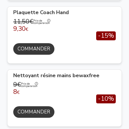
Plaquette Coach Hand
11,50€
Prix de
comparaison
9,30
€
-15%
COMMANDER
Nettoyant résine mains bewaxfree
9€
Prix de
comparaison
8
€
-10%
COMMANDER