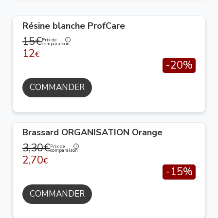
Résine blanche ProfCare
15€
Prix de
comparaison
12
€
-20%
COMMANDER
Brassard ORGANISATION Orange
3,30€
Prix de
comparaison
2,70
€
-15%
COMMANDER