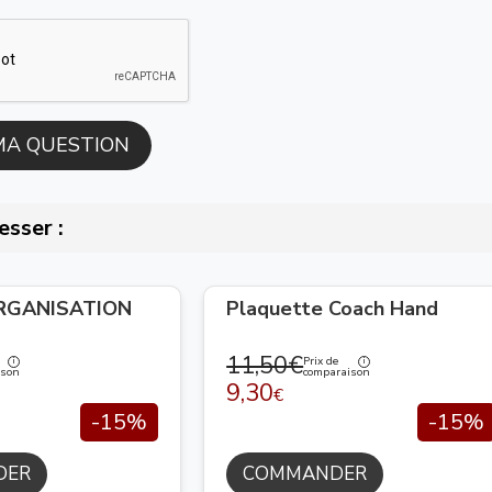
esser :
ORGANISATION
Plaquette Coach Hand
11,50€
Prix de
ison
comparaison
9,30
€
-15%
-15%
DER
COMMANDER