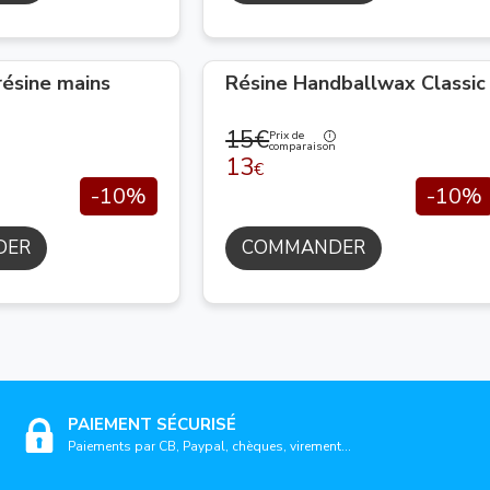
résine mains
Résine Handballwax Classic
15€
Prix de
comparaison
13
€
-10%
-10%
DER
COMMANDER
PAIEMENT SÉCURISÉ
Paiements par CB, Paypal, chèques, virement...