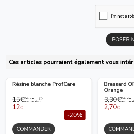
Ces articles pourraient également vous intér
Résine blanche ProfCare
Brassard 
Orange
15€
3,30€
Prix de
Prix de
comparaison
compara
12
2,70
€
€
-20%
COMMANDER
COMMAN