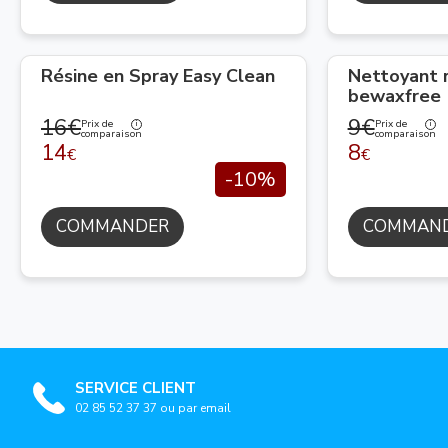
Résine en Spray Easy Clean
Nettoyant 
bewaxfree
16€
9€
Prix de
Prix de
comparaison
comparaison
14
8
€
€
-10%
COMMANDER
COMMAN
SERVICE CLIENT
02 85 52 37 37 ou par email