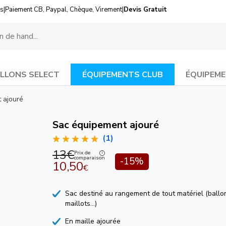
us
|
Paiement CB, Paypal, Chèque, Virement
|
Devis Gratuit
LLONS SELECT
ÉQUIPEMENTS CLUB
ÉQUIPEME
 ajouré
Sac équipement ajouré
(1)
13€
Prix de
comparaison
-15%
10,50
€
Sac destiné au rangement de tout matériel (ballon
maillots...)
En maille ajourée