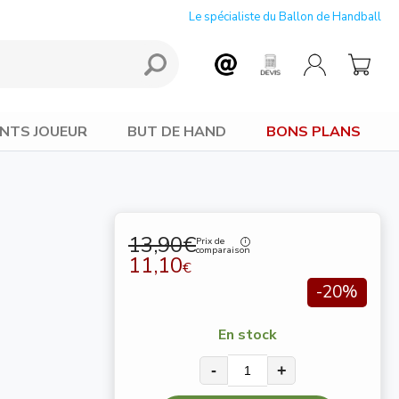
Le spécialiste du Ballon de Handball
NTS JOUEUR
BUT DE HAND
BONS PLANS
13,90€
Prix de
comparaison
11,10
€
-20%
En stock
-
+