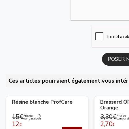
Ces articles pourraient également vous intér
Résine blanche ProfCare
Brassard 
Orange
15€
3,30€
Prix de
Prix de
comparaison
compara
12
2,70
€
€