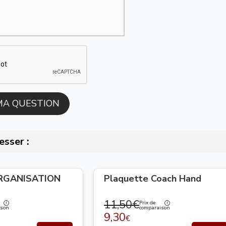
esser :
ORGANISATION
Plaquette Coach Hand
11,50€
Prix de
ison
comparaison
9,30
€