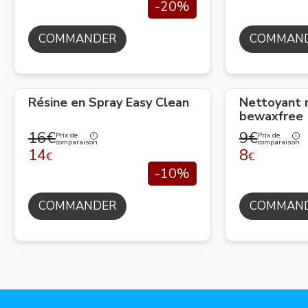
-20%
COMMANDER
COMMAN
Résine en Spray Easy Clean
Nettoyant 
bewaxfree
16€
9€
Prix de
Prix de
comparaison
comparaison
14
8
€
€
-10%
COMMANDER
COMMAN