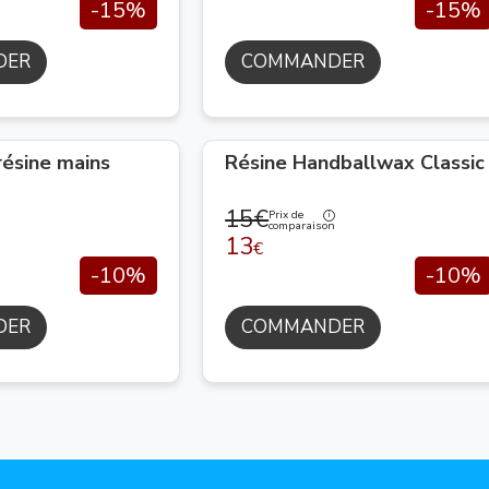
-15%
-15%
DER
COMMANDER
résine mains
Résine Handballwax Classic
15€
Prix de
comparaison
13
€
-10%
-10%
DER
COMMANDER