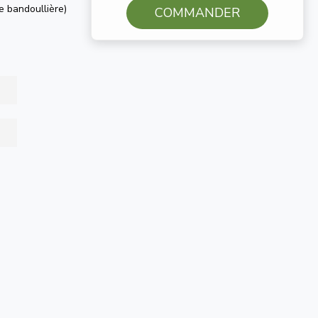
e bandoullière)
COMMANDER