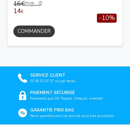
16€
Prix de
comparaison
14
€
-10%
COMMANDER
SERVICE CLIENT
02 85 52 37 37 ou par email
PAIEMENT SÉCURISÉ
Paiements par CB, Paypal, chèques, virement...
GARANTIE PRIX BAS
Nous garantissons les prix les plus bas possibles