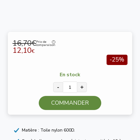
16,70€
Prix de
comparaison
12,10
€
-25%
En stock
-
+
COMMANDER
Matière : Toile nylon 600D.