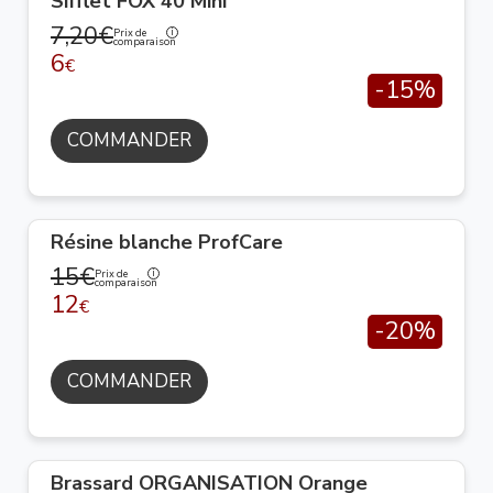
Sifflet FOX 40 Mini
7,20€
Prix de
comparaison
6
€
-15%
COMMANDER
Résine blanche ProfCare
15€
Prix de
comparaison
12
€
-20%
COMMANDER
Brassard ORGANISATION Orange