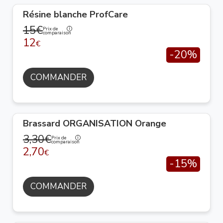
Résine blanche ProfCare
15€
Prix de
comparaison
12
€
-20%
COMMANDER
Brassard ORGANISATION Orange
3,30€
Prix de
comparaison
2,70
€
-15%
COMMANDER