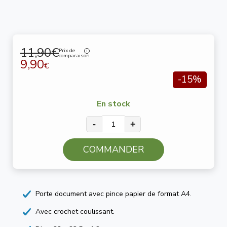
11,90€
Prix de
comparaison
9,90
€
-15%
En stock
-
+
COMMANDER
Porte document avec pince papier de format A4.
Avec crochet coulissant.