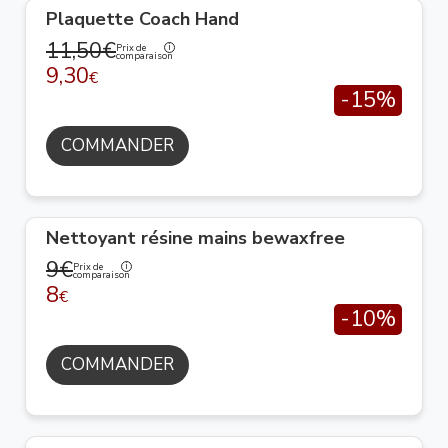
Plaquette Coach Hand
11,50€
Prix de
comparaison
9,30
€
-15%
COMMANDER
Nettoyant résine mains bewaxfree
9€
Prix de
comparaison
8
€
-10%
COMMANDER