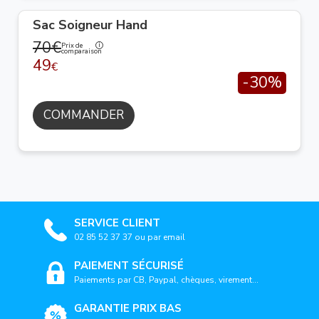
Sac Soigneur Hand
70€
Prix de
comparaison
49
€
-30%
COMMANDER
SERVICE CLIENT
02 85 52 37 37 ou par email
PAIEMENT SÉCURISÉ
Paiements par CB, Paypal, chèques, virement...
GARANTIE PRIX BAS