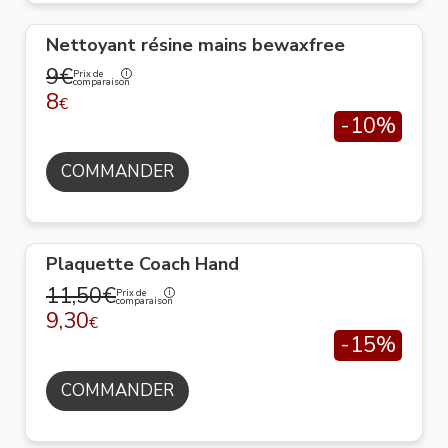
Nettoyant résine mains bewaxfree
9€
Prix de
comparaison
8
€
-10%
COMMANDER
Plaquette Coach Hand
11,50€
Prix de
comparaison
9,30
€
-15%
COMMANDER