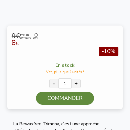
9€
Prix de
comparaison
8
€
-10%
En stock
Vite, plus que 2 unités !
-
+
COMMANDER
La Bewaxfree Trimona, c'est une approche