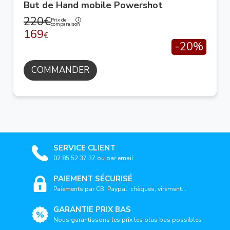
But de Hand mobile Powershot
220€
Prix de
comparaison
169
€
-20%
COMMANDER
SERVICE CLIENT
02 85 52 37 37 ou par email
PAIEMENT SÉCURISÉ
Paiements par CB, Paypal, chèques, virement...
GARANTIE PRIX BAS
Nous garantissons les prix les plus bas possibles