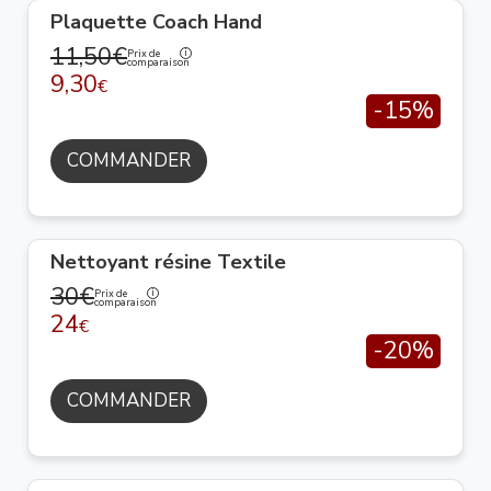
Plaquette Coach Hand
11,50€
Prix de
comparaison
9,30
€
-15%
COMMANDER
Nettoyant résine Textile
30€
Prix de
comparaison
24
€
-20%
COMMANDER