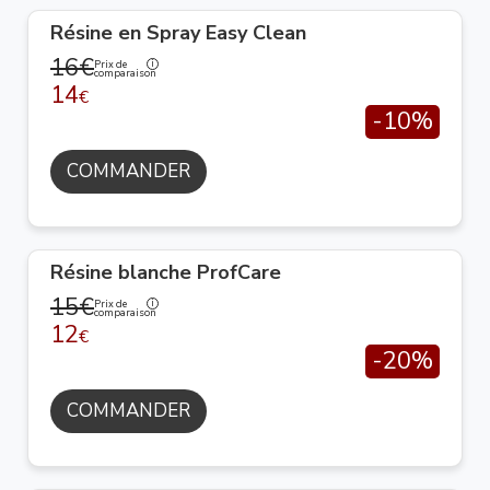
Résine en Spray Easy Clean
16€
Prix de
comparaison
14
€
-10%
COMMANDER
Résine blanche ProfCare
15€
Prix de
comparaison
12
€
-20%
COMMANDER