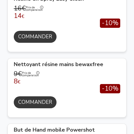
16€
Prix de
comparaison
14
€
-10%
COMMANDER
Nettoyant résine mains bewaxfree
9€
Prix de
comparaison
8
€
-10%
COMMANDER
But de Hand mobile Powershot