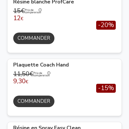
Résine blanche ProfCare
15€
Prix de
comparaison
12
€
-20%
COMMANDER
Plaquette Coach Hand
11,50€
Prix de
comparaison
9,30
€
-15%
COMMANDER
Résine en Spray Easy Clean