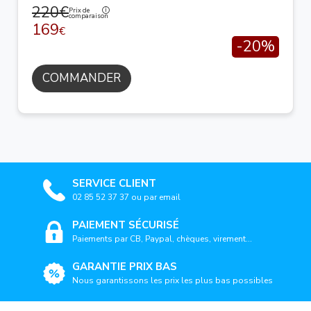
220€
Prix de
comparaison
169
€
-20%
COMMANDER
SERVICE CLIENT
02 85 52 37 37 ou par email
PAIEMENT SÉCURISÉ
Paiements par CB, Paypal, chèques, virement...
GARANTIE PRIX BAS
Nous garantissons les prix les plus bas possibles