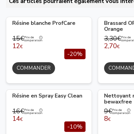
Ces articles pourraient également vous intér
Résine blanche ProfCare
Brassard 
Orange
15€
3,30€
Prix de
Prix de
comparaison
compara
12
2,70
€
€
-20%
COMMANDER
COMMAN
Résine en Spray Easy Clean
Nettoyant 
bewaxfree
16€
9€
Prix de
Prix de
comparaison
comparaison
14
8
€
€
-10%