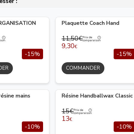
esser :
ORGANISATION
Plaquette Coach Hand
11,50€
Prix de
ison
comparaison
9,30
€
-15%
-15%
DER
COMMANDER
résine mains
Résine Handballwax Classic
15€
Prix de
comparaison
13
€
-10%
-10%