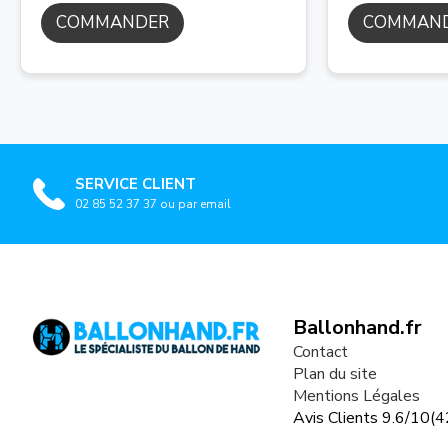
COMMANDER
COMMAN
SERVICE CLIENT
02 85 52 37 37 ou par email
Ballonhand.fr
Contact
Plan du site
Mentions Légales
Avis Clients
9.6
/
10
(
4