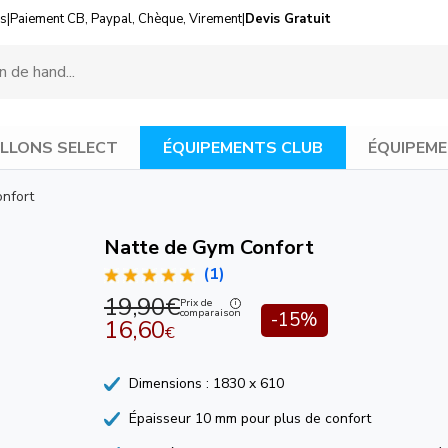
us
|
Paiement CB, Paypal, Chèque, Virement
|
Devis Gratuit
LLONS SELECT
ÉQUIPEMENTS CLUB
ÉQUIPEME
nfort
Natte de Gym Confort
(1)
19,90€
Prix de
comparaison
-15%
16,60
€
Dimensions : 1830 x 610
Épaisseur 10 mm pour plus de confort