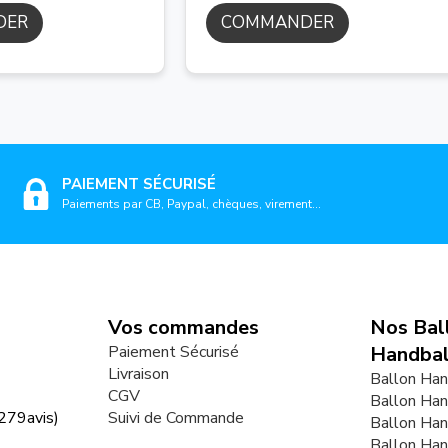
DER
COMMANDER
PAIEMENT SÉCURISÉ
Paiements par CB, Paypal, chèques, virement...
Vos commandes
Nos Bal
Paiement Sécurisé
Handbal
Livraison
Ballon Han
CGV
Ballon Han
279
avis)
Suivi de Commande
Ballon Ha
Ballon Ha