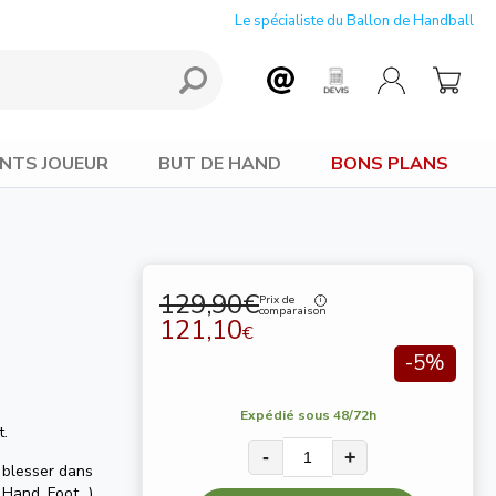
Le spécialiste du Ballon de Handball
NTS JOUEUR
BUT DE HAND
BONS PLANS
129,90€
Prix de
comparaison
121,10
€
-5%
Expédié sous 48/72h
t.
-
+
e blesser dans
Hand, Foot...)