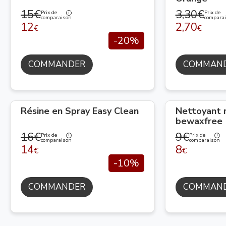
15€
3,30€
Prix de
Prix de
comparaison
compara
12
2,70
€
€
-20%
COMMANDER
COMMAN
Résine en Spray Easy Clean
Nettoyant 
bewaxfree
16€
9€
Prix de
Prix de
comparaison
comparaison
14
8
€
€
-10%
COMMANDER
COMMAN