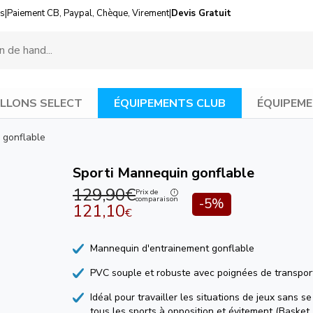
us
|
Paiement CB, Paypal, Chèque, Virement
|
Devis Gratuit
LLONS SELECT
ÉQUIPEMENTS CLUB
ÉQUIPEME
 gonflable
Sporti Mannequin gonflable
129,90€
Prix de
comparaison
-5%
121,10
€
Mannequin d'entrainement gonflable
PVC souple et robuste avec poignées de transpor
Idéal pour travailler les situations de jeux sans s
tous les sports à opposition et évitement (Basket, 