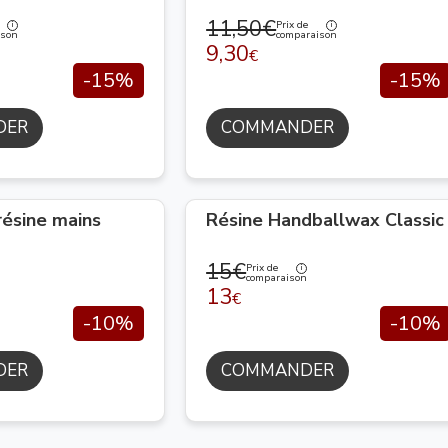
11,50€
Prix de
ison
comparaison
9,30
€
-15%
-15%
DER
COMMANDER
résine mains
Résine Handballwax Classic
15€
Prix de
comparaison
13
€
-10%
-10%
DER
COMMANDER