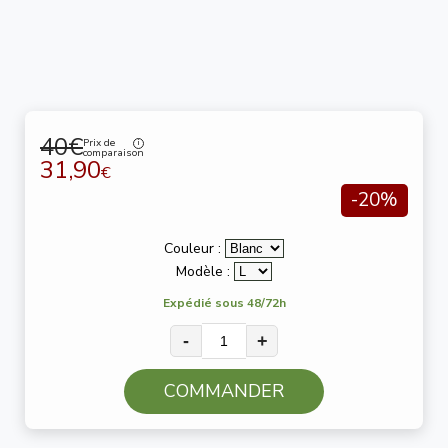
40€
Prix de
comparaison
31,90
€
-20%
Couleur :
Modèle :
Expédié sous 48/72h
-
+
COMMANDER