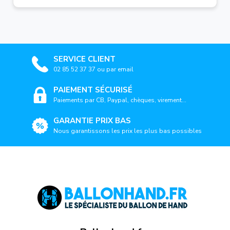
SERVICE CLIENT
02 85 52 37 37 ou par email
PAIEMENT SÉCURISÉ
Paiements par CB, Paypal, chèques, virement...
GARANTIE PRIX BAS
Nous garantissons les prix les plus bas possibles