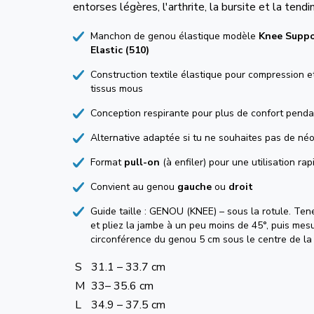
entorses légères, l'arthrite, la bursite et la tendi
Manchon de genou élastique modèle
Knee Suppo
Elastic (510)
Construction textile élastique pour compression e
tissus mous
Conception respirante pour plus de confort pendan
Alternative adaptée si tu ne souhaites pas de né
Format
pull-on
(à enfiler) pour une utilisation rap
Convient au genou
gauche
ou
droit
Guide taille : GENOU (KNEE) – sous la rotule. Te
et pliez la jambe à un peu moins de 45°, puis mes
circonférence du genou 5 cm sous le centre de la 
S
31.1 – 33.7 cm
M
33– 35.6 cm
L
34.9 – 37.5 cm