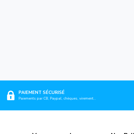
PAIEMENT SÉCURISÉ
Paiements par CB, Paypal, chèques, virement...