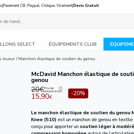
us
|
Paiement CB, Paypal, Chèque, Virement
|
Devis Gratuit
LLONS SELECT
ÉQUIPEMENTS CLUB
ÉQUIPEME
s Joueur
/
Manchon élastique de soutien du genou
McDavid Manchon élastique de souti
genou
20€
Prix de
comparaison
-20%
15,90
€
Le manchon élastique de soutien du genou
Knee (510)
est un manchon de genou en textile 
conçu pour apporter un
soutien léger à modér
compression homogène
autour de l’articulation