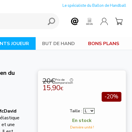
Le spécialiste du Ballon de Handball
NTS JOUEUR
BUT DE HAND
BONS PLANS
en du
20€
Prix de
comparaison
15,90
€
-20%
McDavid
Taille :
élastique
En stock
é
et une
Dernière unité !
. Il est