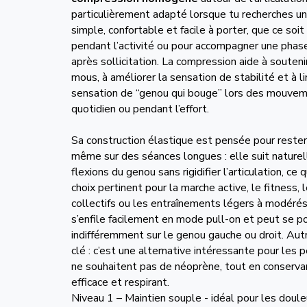
particulièrement adapté lorsque tu recherches un
simple, confortable et facile à porter, que ce soi
pendant l’activité ou pour accompagner une phase
après sollicitation. La compression aide à souteni
mous, à améliorer la sensation de stabilité et à li
sensation de “genou qui bouge” lors des mouve
quotidien ou pendant l’effort.
Sa construction élastique est pensée pour reste
même sur des séances longues : elle suit nature
flexions du genou sans rigidifier l’articulation, ce q
choix pertinent pour la marche active, le fitness, 
collectifs ou les entraînements légers à modéré
s’enfile facilement en mode pull-on et peut se p
indifféremment sur le genou gauche ou droit. Au
clé : c’est une alternative intéressante pour les 
ne souhaitent pas de néoprène, tout en conserva
efficace et respirant.
Niveau 1 – Maintien souple - idéal pour les doule