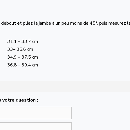
 debout et pliez la jambe à un peu moins de 45°, puis mesurez l
31.1 – 33.7 cm
33– 35.6 cm
34.9 – 37.5 cm
36.8 – 39.4 cm
 votre question :