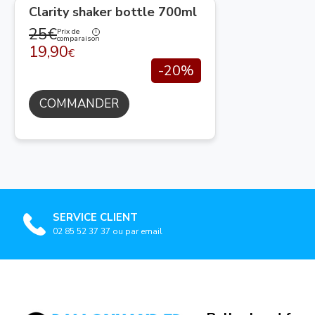
Clarity shaker bottle 700ml
25€
Prix de
comparaison
19,90
€
-20%
COMMANDER
SERVICE CLIENT
02 85 52 37 37 ou par email