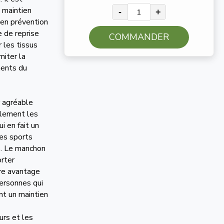
 maintien
-
+
t en prévention
 de reprise
COMMANDER
r les tissus
miter la
ments du
r agréable
llement les
ui en fait un
les sports
s. Le manchon
orter
tre avantage
personnes qui
nt un maintien
urs et les