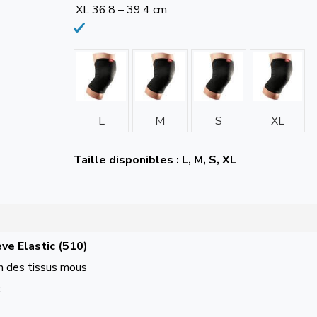
XL
36.8 – 39.4 cm
L
M
S
XL
Taille disponibles : L, M, S, XL
ve Elastic (510)
en des tissus mous
t