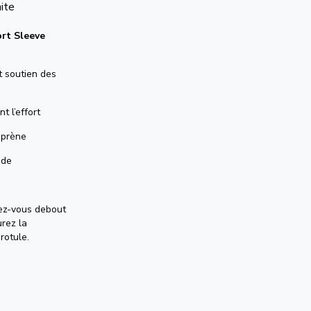
nite
rt Sleeve
t soutien des
t l’effort
oprène
ide
nez-vous debout
urez la
rotule.