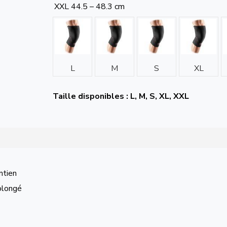
XXL
44.5 – 48.3 cm
L
M
S
XL
Taille disponibles : L, M, S, XL, XXL
ntien
rolongé