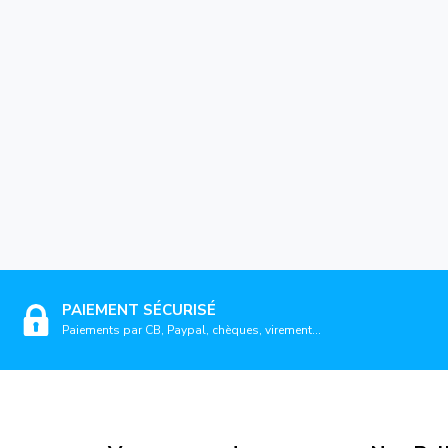
PAIEMENT SÉCURISÉ
Paiements par CB, Paypal, chèques, virement...