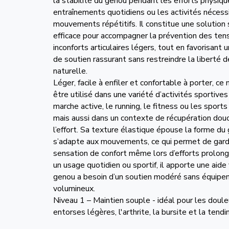
la stabilité du genou pendant les efforts physiqu
entraînements quotidiens ou les activités nécess
mouvements répétitifs. Il constitue une solution
efficace pour accompagner la prévention des ten
inconforts articulaires légers, tout en favorisant 
de soutien rassurant sans restreindre la libert
naturelle.
Léger, facile à enfiler et confortable à porter, c
être utilisé dans une variété d’activités sportiv
marche active, le running, le fitness ou les sports 
mais aussi dans un contexte de récupération dou
l’effort. Sa texture élastique épouse la forme du
s’adapte aux mouvements, ce qui permet de gard
sensation de confort même lors d’efforts prolon
un usage quotidien ou sportif, il apporte une aide 
genou a besoin d’un soutien modéré sans équip
volumineux.
Niveau 1 – Maintien souple - idéal pour les doule
entorses légères, l'arthrite, la bursite et la tendi