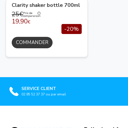
Clarity shaker bottle 700ml
25€
Prix de
comparaison
19,90
€
-20%
COMMANDER
SERVICE CLIENT
02 85 52 37 37 ou par email