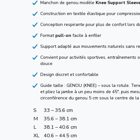
Manchon de genou modèle
Knee Support Sleeve
Construction en textile élastique pour compressio
Conception respirante pour plus de confort lors d
Format
pull-on
facile à enfiler
Support adapté aux mouvements naturels sans res
Convient pour activités sportives, entraînements 
douce
Design discret et confortable
Guide taille : GENOU (KNEE) – sous la rotule. Te
et pliez la jambe à un peu moins de 45°, puis mes
circonférence du genou 5 cm sous le centre de la 
S
33 – 35.6 cm
M
35.6 – 38.1 cm
L
38.1 – 40.6 cm
XL
40.6 – 44.5 cm