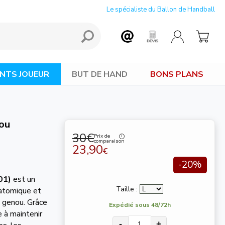
Le spécialiste du Ballon de Handball
NTS JOUEUR
BUT DE HAND
BONS PLANS
ou
30€
Prix de
comparaison
23,90
€
-20%
01)
est un
Taille :
natomique et
u genou. Grâce
Expédié sous 48/72h
e à maintenir
-
+