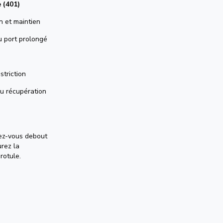
 (401)
n et maintien
u port prolongé
triction
ou récupération
nez-vous debout
urez la
rotule.