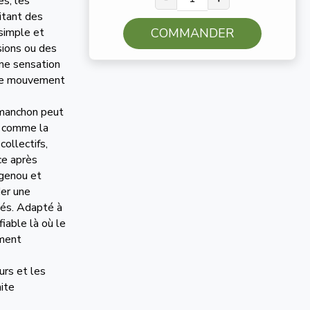
es, les
itant des
 simple et
COMMANDER
sions ou des
une sensation
é de mouvement
e manchon peut
es comme la
collectifs,
ce après
 genou et
er une
gés. Adapté à
fiable là où le
ement
urs et les
nite