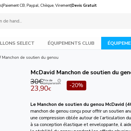
us
|
Paiement CB, Paypal, Chèque, Virement
|
Devis Gratuit
LLONS SELECT
ÉQUIPEMENTS CLUB
ÉQUIPEME
/
Manchon de soutien du genou
McDavid Manchon de soutien du gen
30€
Prix de
comparaison
-20%
23,90
€
Le Manchon de soutien du genou
McDavid (4
manchon de genou conçu pour offrir un soutien a
une compression ciblée autour de l’articulation d
à sa conception élastique et enveloppante, il aid