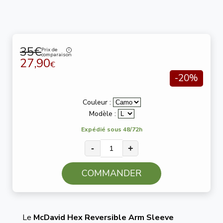
35€
Prix de
comparaison
27,90
€
-20%
Couleur :
Modèle :
Expédié sous 48/72h
-
+
COMMANDER
Le
McDavid Hex Reversible Arm Sleeve