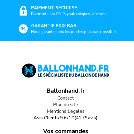
PAIEMENT SÉCURISÉ
Paiements par CB, Paypal, chèques, virement...
GARANTIE PRIX BAS
Nous garantissons les prix les plus bas possibles
Ballonhand.fr
Contact
Plan du site
Mentions Légales
Avis Clients
9.6
/
10
(
4279
avis)
Vos commandes