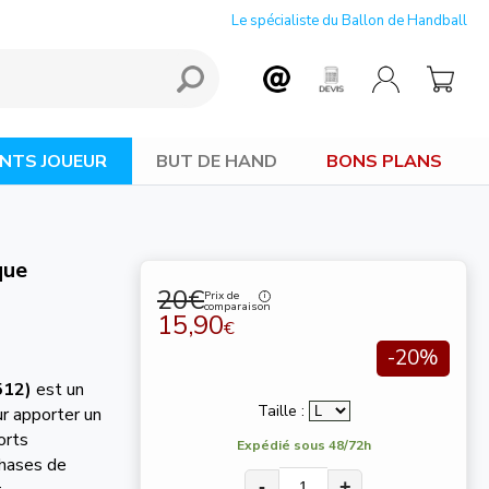
Le spécialiste du Ballon de Handball
NTS JOUEUR
BUT DE HAND
BONS PLANS
que
20€
Prix de
comparaison
15,90
€
-20%
512)
est un
Taille :
r apporter un
orts
Expédié sous 48/72h
phases de
-
+