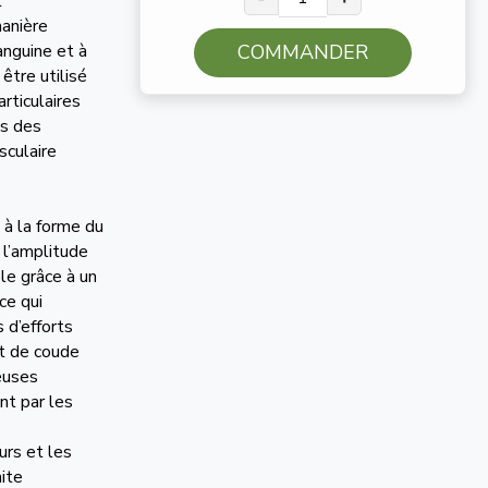
t
manière
anguine et à
COMMANDER
 être utilisé
rticulaires
ès des
sculaire
 à la forme du
l’amplitude
ble grâce à un
 ce qui
 d’efforts
rt de coude
euses
nt par les
urs et les
nite