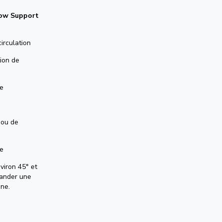
ow Support
circulation
tion de
me
 ou de
de
viron 45° et
mander une
nne.