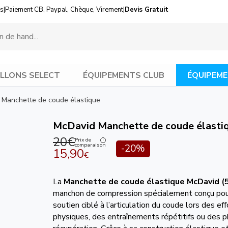
us
|
Paiement CB, Paypal, Chèque, Virement
|
Devis Gratuit
LLONS SELECT
ÉQUIPEMENTS CLUB
ÉQUIPEME
Manchette de coude élastique
McDavid Manchette de coude élasti
20€
Prix de
comparaison
-20%
15,90
€
La
Manchette de coude élastique
McDavid (
manchon de compression spécialement conçu pou
soutien ciblé à l’articulation du coude lors des eff
physiques, des entraînements répétitifs ou des 