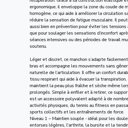
récupération. Grâce à sa construction élastique e
ergonomique, il enveloppe la zone du coude de 
homogène, ce qui aide à améliorer la circulation s
réduire la sensation de fatigue musculaire. Il peut
aussi bien en prévention pour éviter les tensions a
que pour soulager les sensations d’inconfort apr
séances intensives ou des périodes de travail mu
soutenu.
Léger et discret, ce manchon s’adapte facilement
bras et accompagne les mouvements sans gêner 
naturelle de l’articulation. Il offre un confort dura
tissu respirant qui aide à évacuer la transpiration,
maintient la peau plus fraîche et sèche même lors
prolongés. Simple à enfiler et à retirer, ce suppo
est un accessoire polyvalent adapté à de nombr
activités physiques, du tennis au fitness en passa
sports collectifs et les entraînements de force.
Niveau 1 – Maintien souple - idéal pour les doule
entorses légères, l'arthrite, la bursite et la tendi