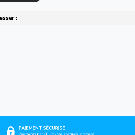
esser :
PAIEMENT SÉCURISÉ
Paiements par CB, Paypal, chèques, virement...