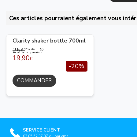
Ces articles pourraient également vous intér
Clarity shaker bottle 700ml
25€
Prix de
comparaison
19,90
€
-20%
COMMANDER
SERVICE CLIENT
02 85 52 37 37 ou par email