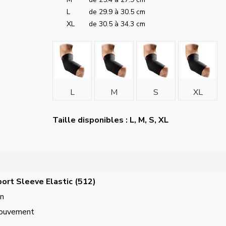
L
de 29.9 à 30.5 cm
XL
de 30.5 à 34.3 cm
L
M
S
XL
Taille disponibles : L, M, S, XL
ort Sleeve Elastic (512)
on
 mouvement