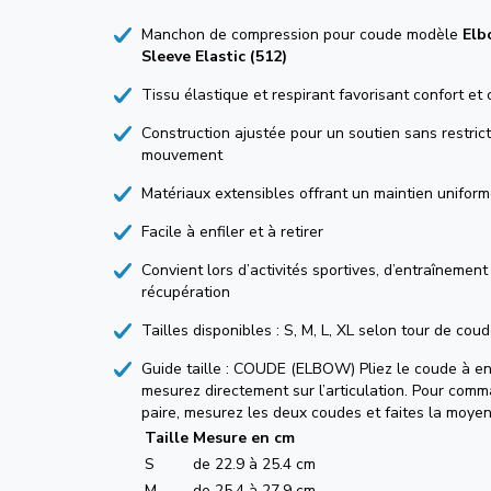
Manchon de compression pour coude modèle
Elb
Sleeve Elastic (512)
Tissu élastique et respirant favorisant confort et 
Construction ajustée pour un soutien sans restric
mouvement
Matériaux extensibles offrant un maintien unifor
Facile à enfiler et à retirer
Convient lors d’activités sportives, d’entraînement
récupération
Tailles disponibles : S, M, L, XL selon tour de cou
Guide taille : COUDE (ELBOW) Pliez le coude à en
mesurez directement sur l’articulation. Pour com
paire, mesurez les deux coudes et faites la moye
Taille
Mesure en cm
S
de 22.9 à 25.4 cm
M
de 25.4 à 27.9 cm