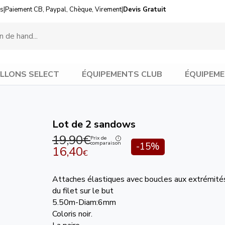
us
|
Paiement CB, Paypal, Chèque, Virement
|
Devis Gratuit
LLONS SELECT
ÉQUIPEMENTS CLUB
ÉQUIPEME
Lot de 2 sandows
19,90€
Prix de
comparaison
-15%
16,40
€
Attaches élastiques avec boucles aux extrémités
du filet sur le but
5.50m-Diam:6mm
Coloris noir.