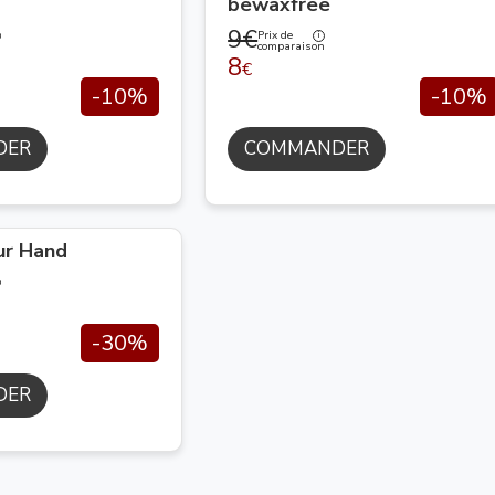
bewaxfree
9€
Prix de
n
comparaison
8
€
-10%
-10%
DER
COMMANDER
ur Hand
n
-30%
DER