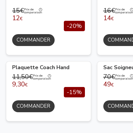
15€
16€
Prix de
Prix de
comparaison
comparaiso
12
14
€
€
-20%
COMMANDER
COMMAN
Plaquette Coach Hand
Sac Soigne
11,50€
70€
Prix de
Prix de
comparaison
comparaiso
9,30
49
€
€
-15%
COMMANDER
COMMAN