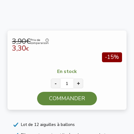
3,90€
Prix de
comparaison
3,30
€
-15%
En stock
-
+
COMMANDER
Lot de 12 aiguilles à ballons