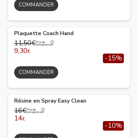
COMMANDER
Plaquette Coach Hand
11,50€
Prix de
comparaison
9,30
€
-15%
COMMANDER
Résine en Spray Easy Clean
16€
Prix de
comparaison
14
€
-10%