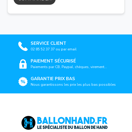
SERVICE CLIENT
02 85 52 37 37 ou par email
PAIEMENT SÉCURISÉ
Paiements par CB, Paypal, chèques, virement...
GARANTIE PRIX BAS
Nous garantissons les prix les plus bas possibles