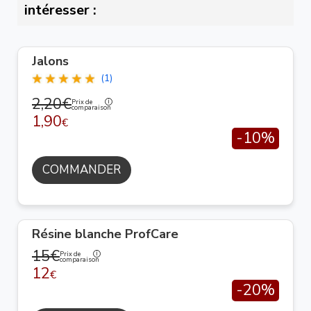
intéresser :
Jalons
(1)
2,20€
Prix de
comparaison
1,90
€
-10%
COMMANDER
Résine blanche ProfCare
15€
Prix de
comparaison
12
€
-20%