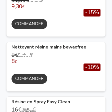
11,50€
comparaison
9,30
€
-15%
COMMANDER
Nettoyant résine mains bewaxfree
9€
Prix de
comparaison
8
€
-10%
COMMANDER
Résine en Spray Easy Clean
16€
Prix de
comparaison