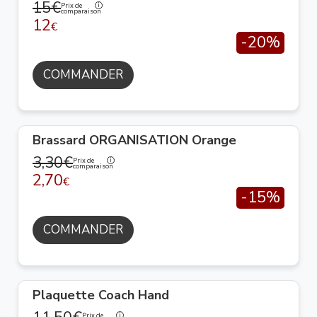
15€
Prix de
comparaison
12
€
-20%
COMMANDER
Brassard ORGANISATION Orange
3,30€
Prix de
comparaison
2,70
€
-15%
COMMANDER
Plaquette Coach Hand
Prix de