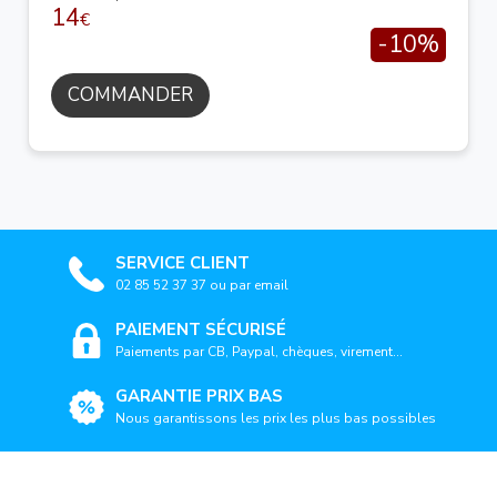
14
€
-10%
COMMANDER
SERVICE CLIENT
02 85 52 37 37 ou par email
PAIEMENT SÉCURISÉ
Paiements par CB, Paypal, chèques, virement...
GARANTIE PRIX BAS
Nous garantissons les prix les plus bas possibles