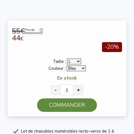
55€
Prix de
comparaison
44
€
-20%
Taille :
Couleur :
En stock
-
+
COMMANDER
Lot de chasubles numérotées recto-verso de 1 à