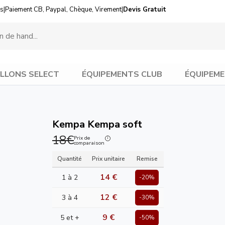
us
|
Paiement CB, Paypal, Chèque, Virement
|
Devis Gratuit
LLONS SELECT
ÉQUIPEMENTS CLUB
ÉQUIPEME
Kempa Kempa soft
18€
Prix de
comparaison
Quantité
Prix unitaire
Remise
14 €
1 à 2
-20%
12 €
3 à 4
-30%
9 €
5 et +
-50%