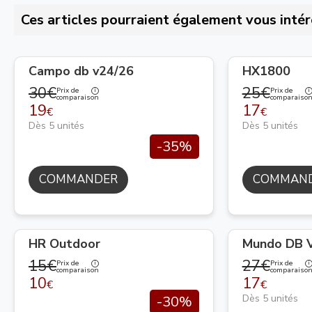
Ces articles pourraient également vous intér
Campo db v24/26
HX1800
30€
25€
Prix de
Prix de
comparaison
comparaiso
19
17
€
€
Dès 5 unités
Dès 5 unités
-35%
COMMANDER
COMMAN
HR Outdoor
Mundo DB V
15€
27€
Prix de
Prix de
comparaison
comparaiso
10
17
€
€
Dès 5 unités
-30%