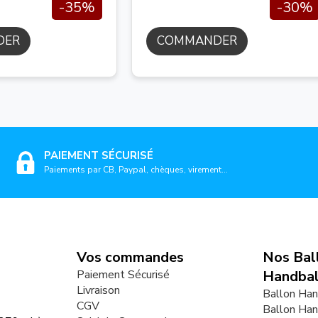
-35%
-30%
DER
COMMANDER
PAIEMENT SÉCURISÉ
Paiements par CB, Paypal, chèques, virement...
Vos commandes
Nos Bal
Paiement Sécurisé
Handbal
Livraison
Ballon Han
CGV
Ballon Han