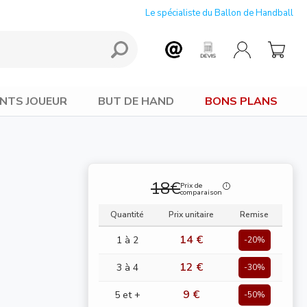
Le spécialiste du Ballon de Handball
NTS JOUEUR
BUT DE HAND
BONS PLANS
18€
Prix de
comparaison
Quantité
Prix unitaire
Remise
14 €
1 à 2
-20%
12 €
3 à 4
-30%
9 €
5 et +
-50%