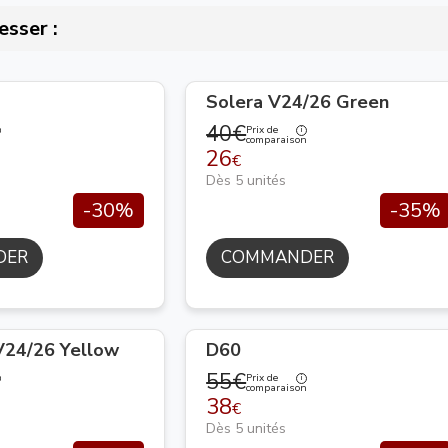
esser :
Solera V24/26 Green
40€
Prix de
n
comparaison
26
€
Dès 5 unités
-30%
-35%
DER
COMMANDER
24/26 Yellow
D60
55€
Prix de
n
comparaison
38
€
Dès 5 unités