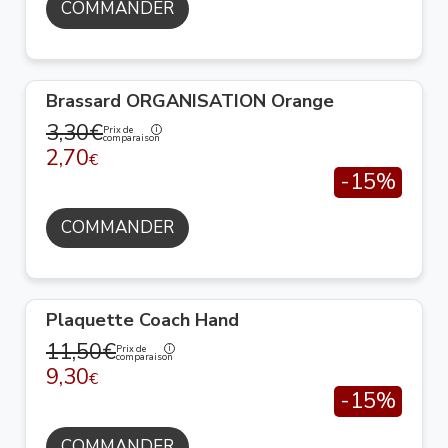
COMMANDER
Brassard ORGANISATION Orange
3,30€
Prix de
comparaison
2,70
€
-15%
COMMANDER
Plaquette Coach Hand
11,50€
Prix de
comparaison
9,30
€
-15%
COMMANDER