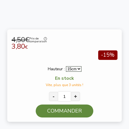
4,50€
Prix de
comparaison
3,80
€
-15%
Hauteur :
En stock
Vite, plus que 3 unités !
-
+
COMMANDER