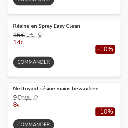
Résine en Spray Easy Clean
16€
Prix de
comparaison
14
€
-10%
COMMANDER
Nettoyant résine mains bewaxfree
9€
Prix de
comparaison
8
€
-10%
COMMANDER