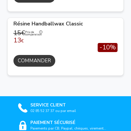
Résine Handballwax Classic
15€
Prix de
comparaison
13
€
-10%
COMMANDER
SERVICE CLIENT
02 85 52 37 37 ou par email
PAIEMENT SÉCURISÉ
Paiements par CB, Paypal, chèques, virement...