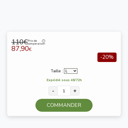
110€
Prix de
comparaison
87,90
€
-20%
Taille :
Expédié sous 48/72h
-
+
COMMANDER