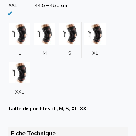
XXL
44.5 – 48.3 cm
L
M
S
XL
XXL
Taille disponibles : L, M, S, XL, XXL
Fiche Technique