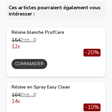
Ces articles pourraient également vous
intéresser :
Résine blanche ProfCare
15€
Prix de
comparaison
12
€
-20%
COMMANDER
Résine en Spray Easy Clean
16€
Prix de
comparaison
14
€
-10%