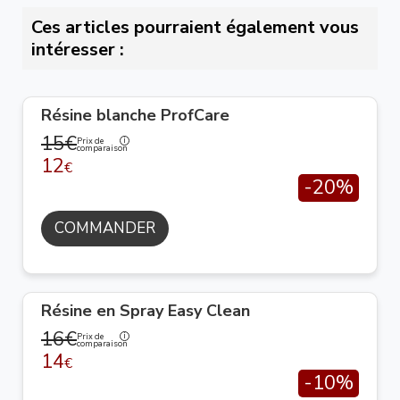
Ces articles pourraient également vous
intéresser :
Résine blanche ProfCare
15€
Prix de
comparaison
12
€
-20%
COMMANDER
Résine en Spray Easy Clean
16€
Prix de
comparaison
14
€
-10%