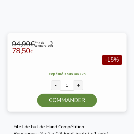
94,90€
Prix de
comparaison
78,50
€
-15%
Expédié sous 48/72h
-
+
COMMANDER
Filet de but de Hand Compétition
Pour cages : 3 x 2 x 0.8 (prof. haute) x 1 (prof.