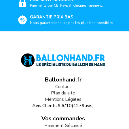
Paiements par CB, Paypal, chèques, virement...
GARANTIE PRIX BAS
Nous garantissons les prix les plus bas possibles
Ballonhand.fr
Contact
Plan du site
Mentions Légales
Avis Clients
9.6
/
10
(
4279
avis)
Vos commandes
Paiement Sécurisé