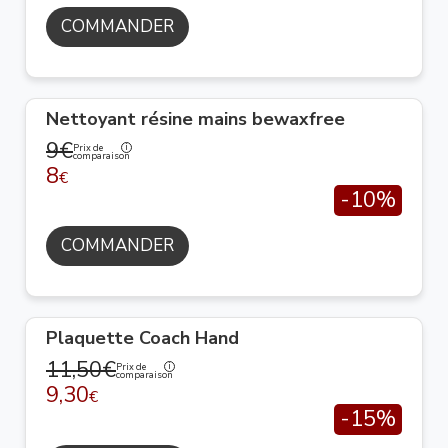
COMMANDER
Nettoyant résine mains bewaxfree
9€
Prix de
comparaison
8
€
-10%
COMMANDER
Plaquette Coach Hand
11,50€
Prix de
comparaison
9,30
€
-15%