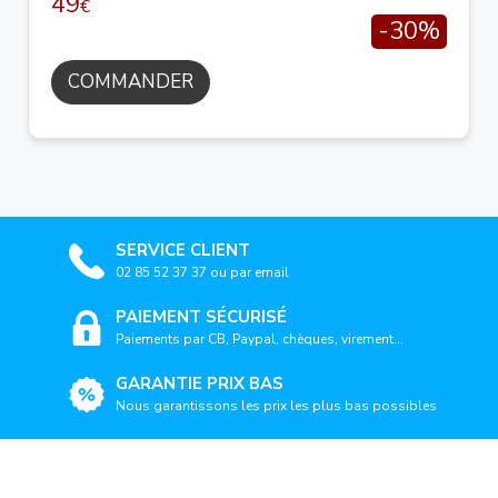
49
€
-30%
COMMANDER
SERVICE CLIENT
02 85 52 37 37 ou par email
PAIEMENT SÉCURISÉ
Paiements par CB, Paypal, chèques, virement...
GARANTIE PRIX BAS
Nous garantissons les prix les plus bas possibles