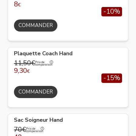
8
€
-10%
COMMANDER
Plaquette Coach Hand
11,50€
Prix de
comparaison
9,30
€
-15%
COMMANDER
Sac Soigneur Hand
70€
Prix de
comparaison