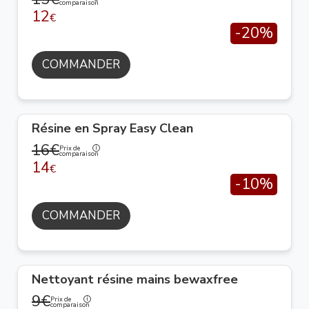
comparaison
12
€
-20%
COMMANDER
Résine en Spray Easy Clean
16€
Prix de
comparaison
14
€
-10%
COMMANDER
Nettoyant résine mains bewaxfree
9€
Prix de
comparaison