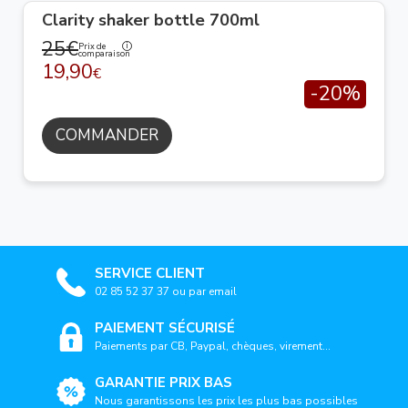
Clarity shaker bottle 700ml
25€
Prix de
comparaison
19,90
€
-20%
COMMANDER
SERVICE CLIENT
02 85 52 37 37 ou par email
PAIEMENT SÉCURISÉ
Paiements par CB, Paypal, chèques, virement...
GARANTIE PRIX BAS
Nous garantissons les prix les plus bas possibles