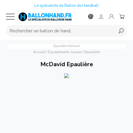
Le spécialiste du Ballon de Handball
Epaulière
McDavid
Accueil
/
Equipements Joueur
/
Epaulière
McDavid Epaulière