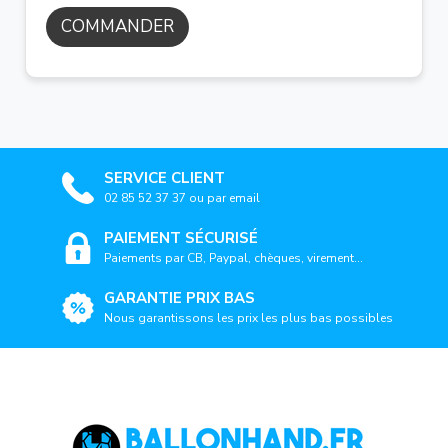
COMMANDER
SERVICE CLIENT
02 85 52 37 37 ou par email
PAIEMENT SÉCURISÉ
Paiements par CB, Paypal, chèques, virement...
GARANTIE PRIX BAS
Nous garantissons les prix les plus bas possibles