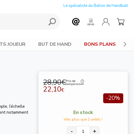
Le spécialiste du Ballon de Handball
TS JOUEUR
BUT DE HAND
BONS PLANS
28,90€
Prix de
comparaison
22,10
€
-20%
ple, l’échelle
En stock
mment notamment
Vite, plus que 2 unités !
-
+