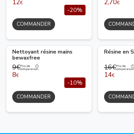
12
2,70
€
€
-20%
COMMANDER
COMMAN
Nettoyant résine mains
Résine en S
bewaxfree
9€
16€
Prix de
Prix de
comparaison
comparaiso
8
14
€
€
-10%
COMMANDER
COMMAN