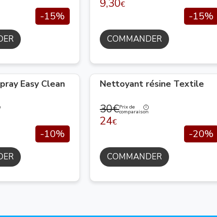
9,30
€
-15%
-15%
DER
COMMANDER
pray Easy Clean
Nettoyant résine Textile
30€
Prix de
n
comparaison
24
€
-10%
-20%
DER
COMMANDER