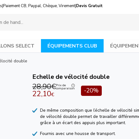
us
|
Paiement CB, Paypal, Chèque, Virement
|
Devis Gratuit
LONS SELECT
ÉQUIPEMENTS CLUB
ÉQUIPEMEN
élocité double
Echelle de vélocité double
28,90€
Prix de
comparaison
-20%
22,10
€
De même composition que l’échelle de vélocité sim
de vélocité double permet de travailler différe
grâce à un écart des appuis plus important.
Fournis avec une housse de transport.