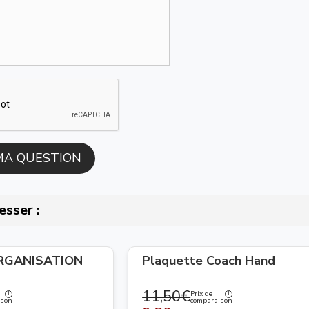
esser :
ORGANISATION
Plaquette Coach Hand
11,50€
Prix de
ison
comparaison