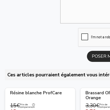
Ces articles pourraient également vous intér
Résine blanche ProfCare
Brassard 
Orange
15€
3,30€
Prix de
Prix de
comparaison
compara