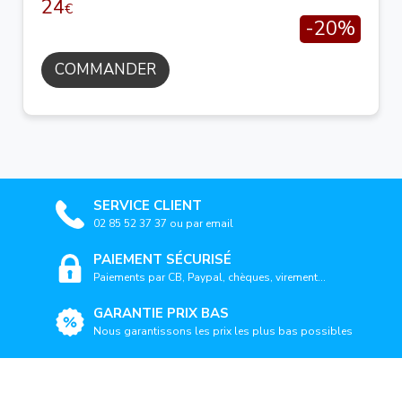
24
€
-20%
COMMANDER
SERVICE CLIENT
02 85 52 37 37 ou par email
PAIEMENT SÉCURISÉ
Paiements par CB, Paypal, chèques, virement...
GARANTIE PRIX BAS
Nous garantissons les prix les plus bas possibles