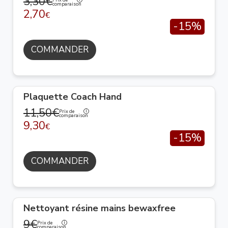
3,30€
comparaison
2,70
€
-15%
COMMANDER
Plaquette Coach Hand
11,50€
Prix de
comparaison
9,30
€
-15%
COMMANDER
Nettoyant résine mains bewaxfree
9€
Prix de
comparaison