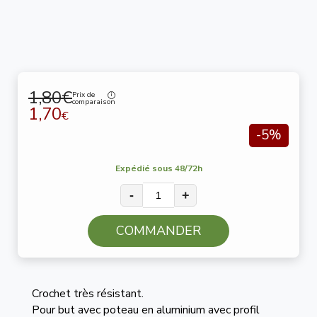
1,80€
Prix de
comparaison
1,70
€
-5%
Expédié sous 48/72h
-
+
COMMANDER
Crochet très résistant.
Pour but avec poteau en aluminium avec profil