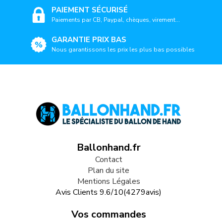
PAIEMENT SÉCURISÉ
Paiements par CB, Paypal, chèques, virement...
GARANTIE PRIX BAS
Nous garantissons les prix les plus bas possibles
Ballonhand.fr
Contact
Plan du site
Mentions Légales
Avis Clients
9.6
/
10
(
4279
avis)
Vos commandes