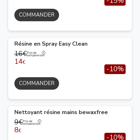
-15%
COMMANDER
Résine en Spray Easy Clean
16€
Prix de
comparaison
14
€
-10%
COMMANDER
Nettoyant résine mains bewaxfree
9€
Prix de
comparaison
8
€
-10%