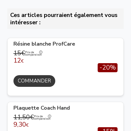
Ces articles pourraient également vous
intéresser :
Résine blanche ProfCare
15€
Prix de
comparaison
12
€
-20%
COMMANDER
Plaquette Coach Hand
11,50€
Prix de
comparaison
9,30
€