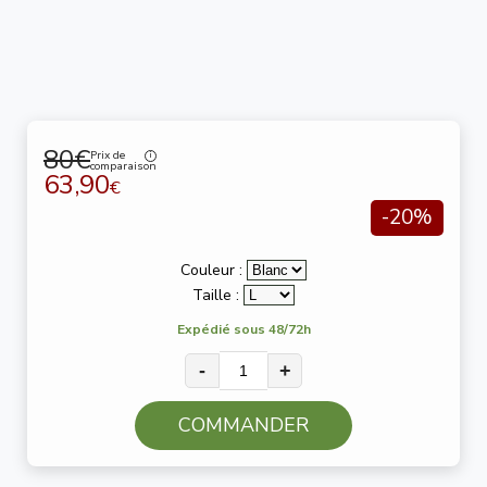
80€
Prix de
comparaison
63,90
€
-20%
Couleur :
Taille :
Expédié sous 48/72h
-
+
COMMANDER