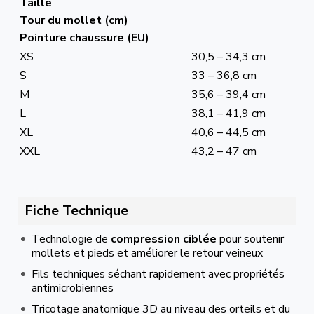
Taille
Tour du mollet (cm)
Pointure chaussure (EU)
XS
30,5 – 34,3 cm
S
33 – 36,8 cm
M
35,6 – 39,4 cm
L
38,1 – 41,9 cm
XL
40,6 – 44,5 cm
XXL
43,2 – 47 cm
Fiche Technique
Technologie de
compression ciblée
pour soutenir
mollets et pieds et améliorer le retour veineux
Fils techniques séchant rapidement avec propriétés
antimicrobiennes
Tricotage anatomique 3D au niveau des orteils et du