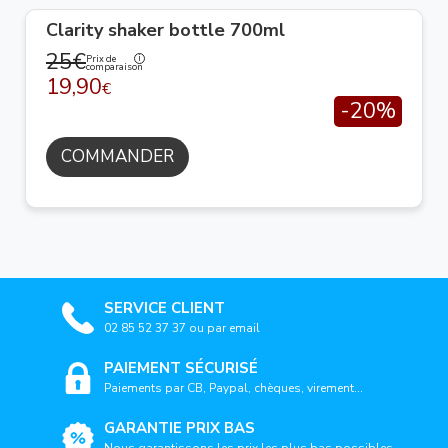
Clarity shaker bottle 700ml
25€
Prix de
comparaison
19,90
€
-20%
COMMANDER
SERVICE CLIENT
02 85 52 37 37 ou par email
PAIEMENT SÉCURISÉ
Paiements par CB, Paypal, chèques, virement...
GARANTIE PRIX BAS