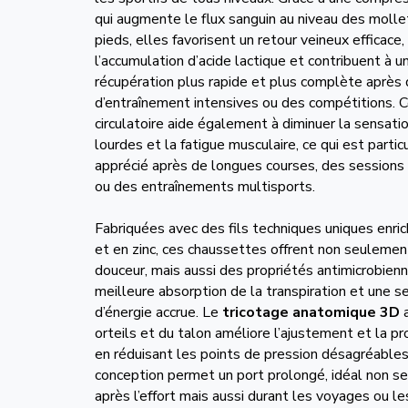
qui augmente le flux sanguin au niveau des molle
pieds, elles favorisent un retour veineux efficace,
l’accumulation d’acide lactique et contribuent à u
récupération plus rapide et plus complète après
d’entraînement intensives ou des compétitions. C
circulatoire aide également à diminuer la sensat
lourdes et la fatigue musculaire, ce qui est parti
apprécié après de longues courses, des sessions
ou des entraînements multisports.
Fabriquées avec des fils techniques uniques enric
et en zinc, ces chaussettes offrent non seulemen
douceur, mais aussi des propriétés antimicrobienn
meilleure absorption de la transpiration et une s
d’énergie accrue. Le
tricotage anatomique 3D
a
orteils et du talon améliore l’ajustement et la pr
en réduisant les points de pression désagréables
conception permet un port prolongé, idéal non 
après l’effort mais aussi durant les voyages ou l