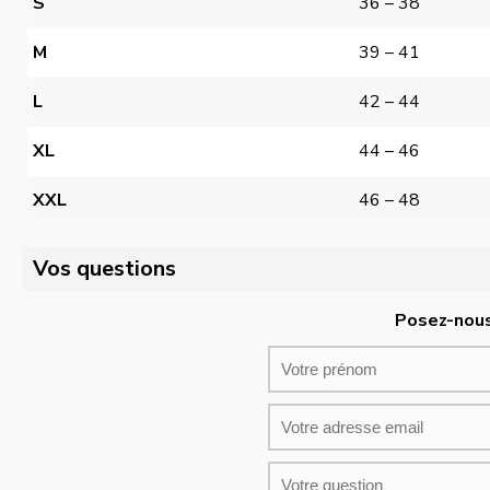
S
36 – 38
M
39 – 41
L
42 – 44
XL
44 – 46
XXL
46 – 48
Vos questions
Posez-nous