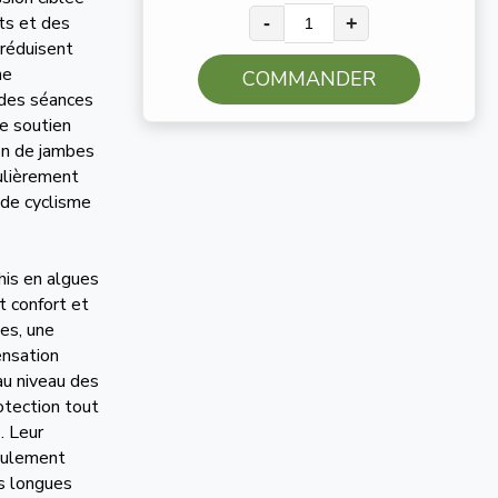
ts et des
-
+
 réduisent
ne
COMMANDER
 des séances
e soutien
ion de jambes
culièrement
 de cyclisme
his en algues
t confort et
es, une
ensation
u niveau des
otection tout
. Leur
seulement
es longues