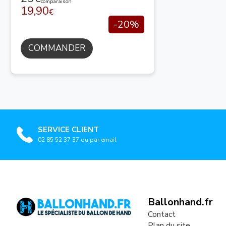
comparaison
19,90
€
-20%
COMMANDER
SERVICE CLIENT
02 85 52 37 37 ou par email
Ballonhand.fr
Contact
Plan du site