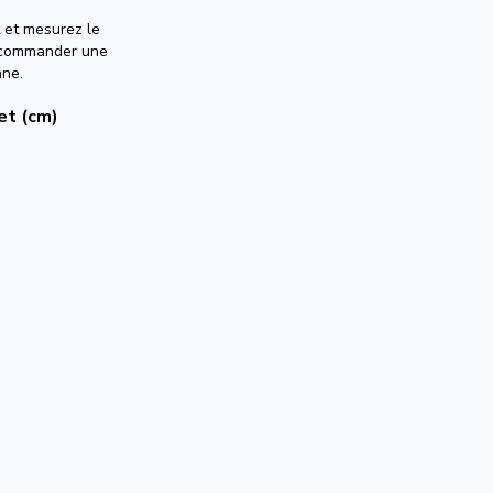
 et mesurez le
r commander une
nne.
et (cm)