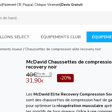
us
|
Paiement CB, Paypal, Chèque, Virement
|
Devis Gratuit
LLONS SELECT
ÉQUIPEMENTS CLUB
ÉQUIPEME
ements Joueur
/
Chaussettes de compression elite recovery noir
McDavid Chaussettes de compression
recovery noir
40€
Prix de
comparaison
-20%
31,90
€
Les
McDavid Elite Recovery Compression So
sont des chaussettes de compression haut de 
pour optimiser la
récupération musculaire
après
les sportifs de tous niveaux. Grâce à une compres