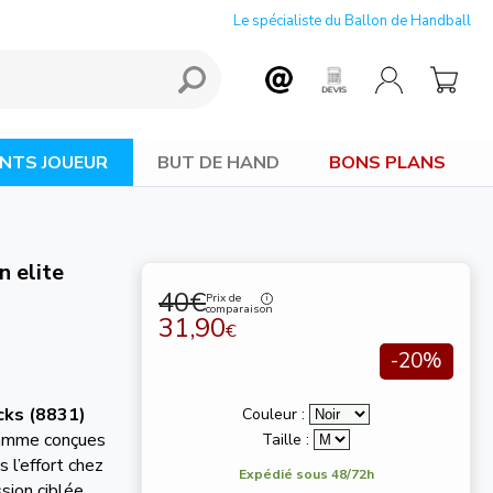
Le spécialiste du Ballon de Handball
NTS JOUEUR
BUT DE HAND
BONS PLANS
 elite
40€
Prix de
comparaison
31,90
€
-20%
cks (8831)
Couleur :
gamme conçues
Taille :
 l’effort chez
Expédié sous 48/72h
sion ciblée