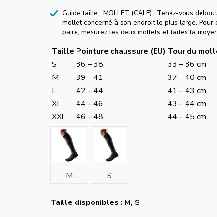
Guide taille : MOLLET (CALF) : Tenez-vous debout
mollet concerné à son endroit le plus large. Pou
paire, mesurez les deux mollets et faites la moye
Taille
Pointure chaussure (EU)
Tour du moll
S
36 – 38
33 – 36 cm
M
39 – 41
37 – 40 cm
L
42 – 44
41 – 43 cm
XL
44 – 46
43 – 44 cm
XXL
46 – 48
44 – 45 cm
M
S
Taille disponibles : M, S