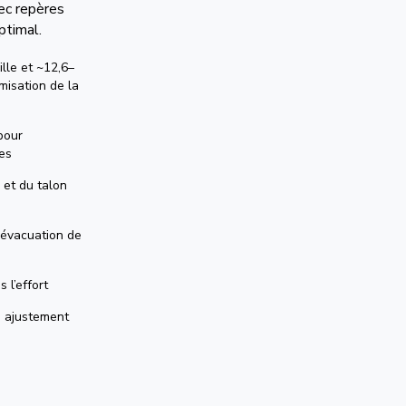
ec repères
ptimal.
lle et ~12,6–
isation de la
pour
nes
 et du talon
évacuation de
 l’effort
n ajustement