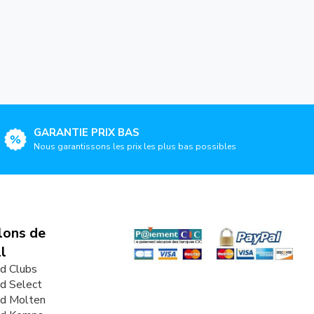
GARANTIE PRIX BAS
Nous garantissons les prix les plus bas possibles
lons de
l
d Clubs
d Select
nd Molten