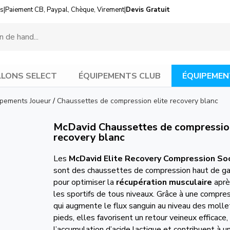
us
|
Paiement CB, Paypal, Chèque, Virement
|
Devis Gratuit
LONS SELECT
ÉQUIPEMENTS CLUB
ÉQUIPEMEN
ipements Joueur
/
Chaussettes de compression elite recovery blanc
McDavid Chaussettes de compression
recovery blanc
Les
McDavid Elite Recovery Compression So
sont des chaussettes de compression haut de 
pour optimiser la
récupération musculaire
après
les sportifs de tous niveaux. Grâce à une compres
qui augmente le flux sanguin au niveau des molle
pieds, elles favorisent un retour veineux efficace,
l’accumulation d’acide lactique et contribuent à u