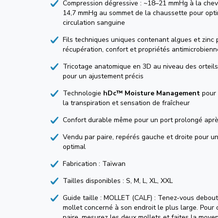
Compression dégressive : ~18–21 mmHg à la chevi
14,7 mmHg au sommet de la chaussette pour optim
circulation sanguine
Fils techniques uniques contenant algues et zinc 
récupération, confort et propriétés antimicrobien
Tricotage anatomique en 3D au niveau des orteils
pour un ajustement précis
Technologie
hDc™ Moisture Management
pour 
la transpiration et sensation de fraîcheur
Confort durable même pour un port prolongé après
Vendu par paire, repérés gauche et droite pour u
optimal
Fabrication : Taïwan
Tailles disponibles : S, M, L, XL, XXL
Guide taille : MOLLET (CALF) : Tenez-vous debout
mollet concerné à son endroit le plus large. Pou
paire, mesurez les deux mollets et faites la moye