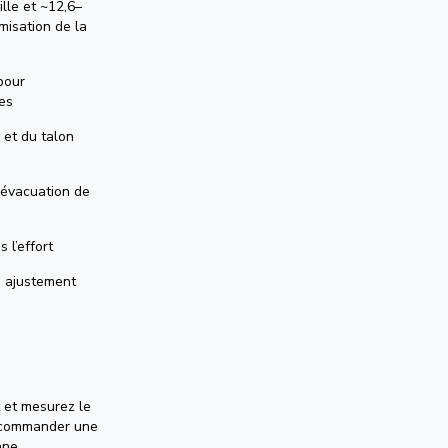
lle et ~12,6–
isation de la
pour
nes
 et du talon
évacuation de
 l’effort
n ajustement
 et mesurez le
r commander une
nne.