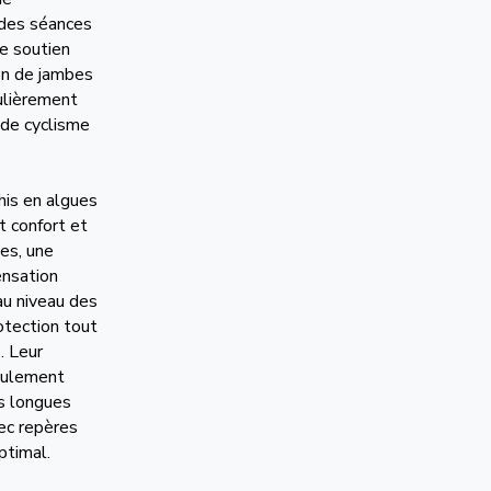
 des séances
e soutien
ion de jambes
culièrement
 de cyclisme
his en algues
t confort et
es, une
ensation
u niveau des
otection tout
. Leur
seulement
es longues
ec repères
ptimal.