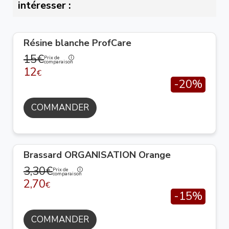
intéresser :
Résine blanche ProfCare
15€
Prix de
comparaison
12
€
-20%
COMMANDER
Brassard ORGANISATION Orange
3,30€
Prix de
comparaison
2,70
€
-15%
COMMANDER