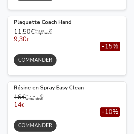
Plaquette Coach Hand
11,50€
Prix de
comparaison
9,30
€
-15%
COMMANDER
Résine en Spray Easy Clean
16€
Prix de
comparaison
14
€
-10%
COMMANDER