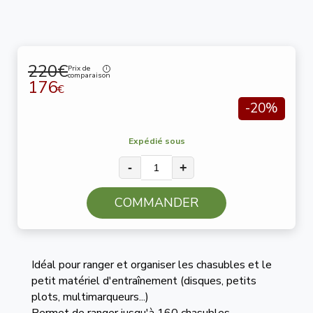
220€
Prix de
comparaison
176
€
-20%
Expédié sous
-
+
COMMANDER
Idéal pour ranger et organiser les chasubles et le
petit matériel d'entraînement (disques, petits
plots, multimarqueurs...)