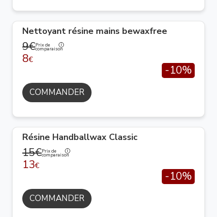
Nettoyant résine mains bewaxfree
9€
Prix de
comparaison
8
€
-10%
COMMANDER
Résine Handballwax Classic
15€
Prix de
comparaison
13
€
-10%
COMMANDER