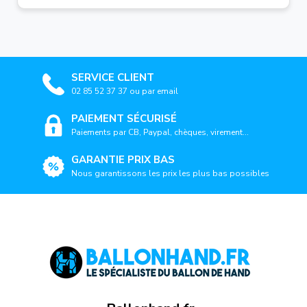
SERVICE CLIENT
02 85 52 37 37 ou par email
PAIEMENT SÉCURISÉ
Paiements par CB, Paypal, chèques, virement...
GARANTIE PRIX BAS
Nous garantissons les prix les plus bas possibles