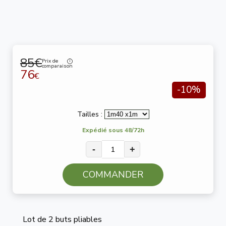
85€
Prix de
comparaison
76
€
-10%
Tailles :
Expédié sous 48/72h
-
+
COMMANDER
Lot de 2 buts pliables