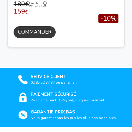
180€
Prix de
comparaison
159
€
-10%
COMMANDER
SERVICE CLIENT
02 85 52 37 37 ou par email
PAIEMENT SÉCURISÉ
Paiements par CB, Paypal, chèques, virement...
GARANTIE PRIX BAS
Nous garantissons les prix les plus bas possibles