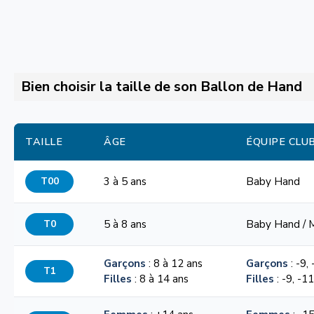
Bien choisir la taille de son Ballon de Hand
TAILLE
ÂGE
ÉQUIPE CLU
T00
3 à 5 ans
Baby Hand
T0
5 à 8 ans
Baby Hand / 
Garçons
: 8 à 12 ans
Garçons
: -9,
T1
Filles
: 8 à 14 ans
Filles
: -9, -1