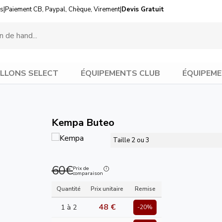
us
|
Paiement CB, Paypal, Chèque, Virement
|
Devis Gratuit
LLONS SELECT
ÉQUIPEMENTS CLUB
ÉQUIPEME
Kempa Buteo
Taille 2 ou 3
60€
Prix de
comparaison
Quantité
Prix unitaire
Remise
48 €
1 à 2
-20%