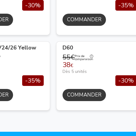
-30%
-35%
DER
COMMANDER
24/26 Yellow
D60
55€
Prix de
n
comparaison
38
€
Dès 5 unités
-35%
-30%
DER
COMMANDER