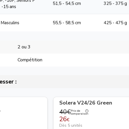
F, -18F, Seniors F
51,5 - 54,5 cm
325 - 375 g
, -15 ans
 Masculins
55,5 - 58,5 cm
425 - 475 g
2 ou 3
Compétition
esser :
Solera V24/26 Green
40€
Prix de
n
comparaison
26
€
Dès 5 unités