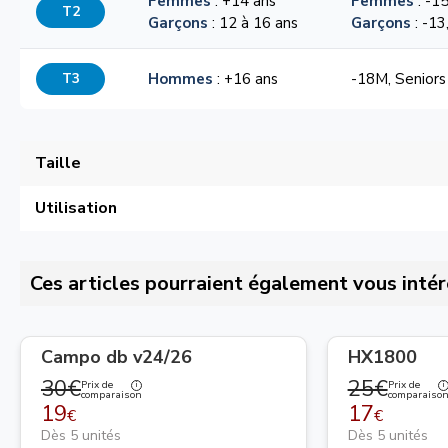
Femmes
: +14 ans
Femmes
: -15
T2
Garçons
: 12 à 16 ans
Garçons
: -13
T3
Hommes
: +16 ans
-18M, Seniors
Taille
Utilisation
Ces articles pourraient également vous intér
Campo db v24/26
HX1800
30€
25€
Prix de
Prix de
comparaison
comparaiso
19
17
€
€
Dès 5 unités
Dès 5 unités