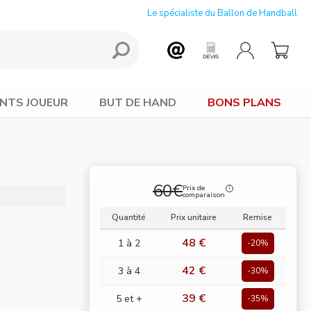
Le spécialiste du Ballon de Handball
NTS JOUEUR
BUT DE HAND
BONS PLANS
60€
Prix de
comparaison
Quantité
Prix unitaire
Remise
48 €
1 à 2
-20%
42 €
3 à 4
-30%
39 €
5 et +
-35%