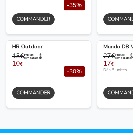
-35%
COMMANDER
COMMAN
HR Outdoor
Mundo DB V
15€
27€
Prix de
Prix de
comparaison
comparaiso
10
17
€
€
Dès 5 unités
-30%
COMMANDER
COMMAN