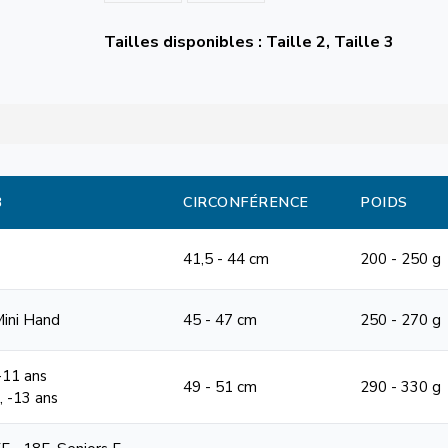
Tailles disponibles : Taille 2, Taille 3
B
CIRCONFÉRENCE
POIDS
41,5 - 44 cm
200 - 250 g
Mini Hand
45 - 47 cm
250 - 270 g
 -11 ans
49 - 51 cm
290 - 330 g
1, -13 ans